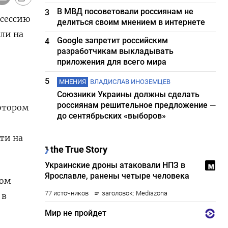
В МВД посоветовали россиянам не
3
 сессию
делиться своим мнением в интернете
ли на
Google запретит российским
4
разработчикам выкладывать
приложения для всего мира
5
МНЕНИЯ
ВЛАДИСЛАВ ИНОЗЕМЦЕВ
Союзники Украины должны сделать
россиянам решительное предложение —
котором
до сентябрьских «выборов»
чти на
ном
 в