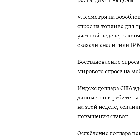
роста, давит на цены.
«Несмотря на возобно
спрос на топливо для т
учетной неделе, законч
сказали аналитики JP 
Восстановление спроса 
мирового спроса на мо
Индекс доллара США уд
данные о потребитель
на этой неделе, усили
повышения ставок.
Ослабление доллара п