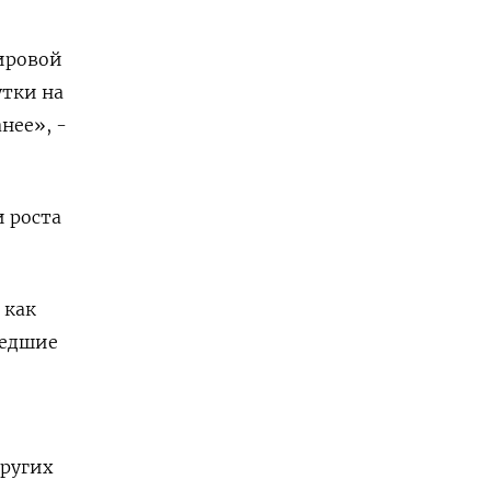
ировой
утки на
нее», -
и роста
 как
шедшие
других