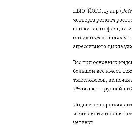
НЬЮ-ЙОРК, 13 апр (Ре
четверга резким росто
снижение инфляции и 
оптимизм по поводу то
агрессивного цикла у
Все три основных индек
большой вес имеет тех
тяжеловесов, включая A
2% выше - крупнейший
Индекс цен производит
исчислении и повысилс
четверг.