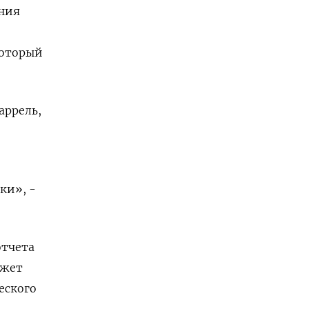
ения
который
аррель,
ки», -
отчета
ожет
еского