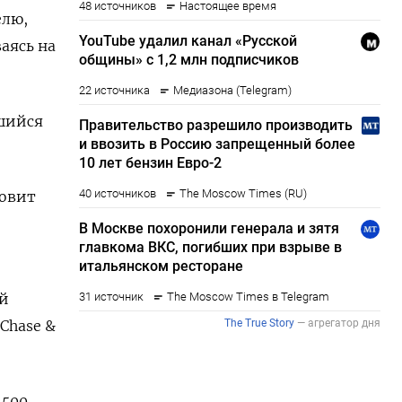
елю,
аясь на
вшийся
новит
ый
Chase &
 500