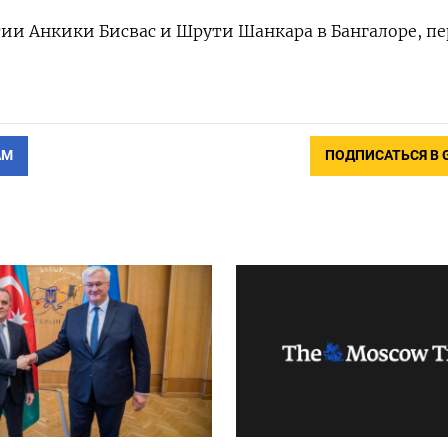
тии Анкики Бисвас и Шрути Шанкара в Бангалоре, пе
АМ
ПОДПИСАТЬСЯ В 