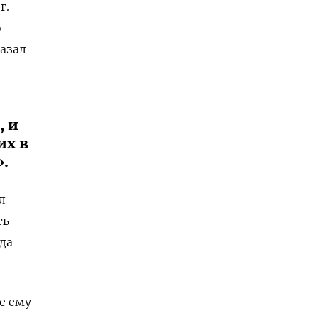
г.
о
казал
, и
их в
».
л
ть
да
е ему