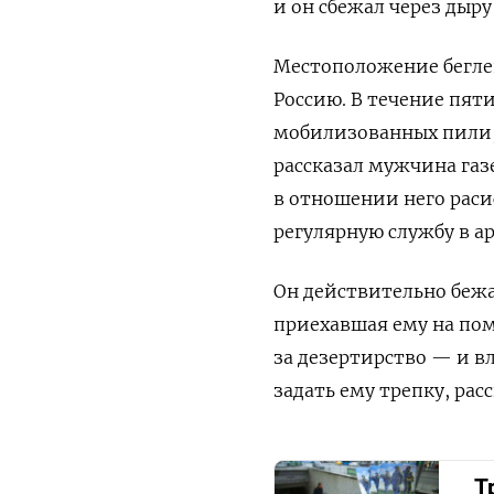
и он сбежал через дыру
Местоположение беглец
Россию. В течение пяти
мобилизованных пили, 
рассказал мужчина газ
в отношении него расис
регулярную службу в а
Он действительно бежал
приехавшая ему на пом
за дезертирство — и в
задать ему трепку, рас
Т