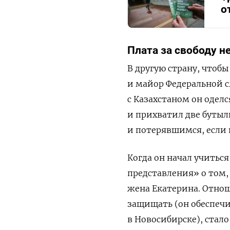
о
Плата за свободу н
В другую страну, чтоб
и майор Федеральной 
с Казахстаном он одел
и прихватил две буты
и потерявшимся, если 
Когда он начал учитьс
представления» о том,
жена Екатерина. Отно
защищать (он обеспечи
в Новосибирске), стал