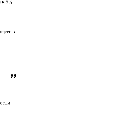
 к 6,5
мерть в
ости.