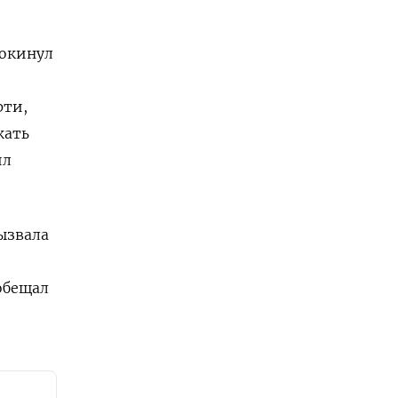
покинул
рти,
кать
ил
вызвала
обещал