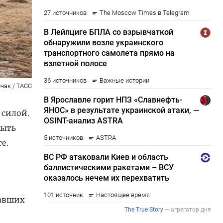
чак / ТАСС
 силой.
быть
е.
лавших