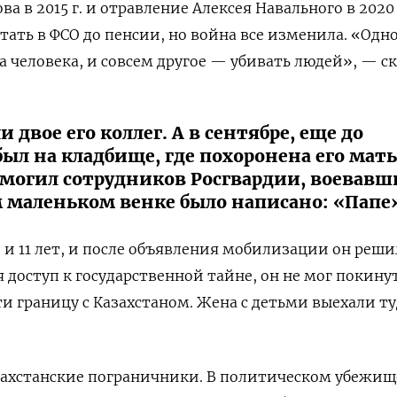
а в 2015 г. и отравление Алексея Навального в 2020 
тать в ФСО до пенсии, но война все изменила. «Одн
а человека, и совсем другое — убивать людей», — с
 двое его коллег. А в сентябре, еще до
ыл на кладбище, где похоронена его мать
 могил сотрудников Росгвардии, воевавш
м маленьком венке было написано: «Папе
8 и 11 лет, и после объявления мобилизации он реши
 доступ к государственной тайне, он не мог покину
и границу с Казахстаном. Жена с детьми выехали ту
ахстанские пограничники. В политическом убежищ