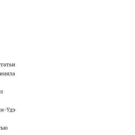
статьи
риняла
ел
:
ан-Удэ
тью