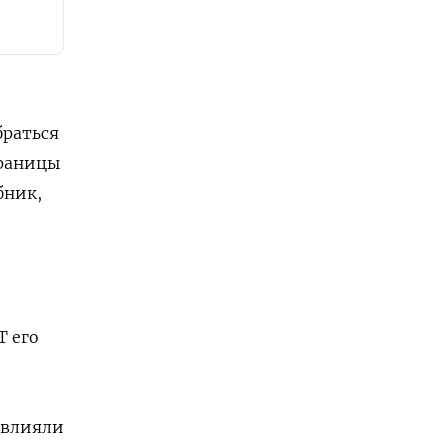
браться
границы
бник,
T его
повлияли