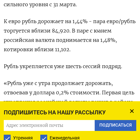
сильного уровня с 31 марта.
К евро рубль дорожает на 1,44% - пара евро/рубль
торгуется вблизи 84,920. В паре с юанем
российская валюта поднимается на 1,48%,
котировки вблизи 11,102.
Рубль укрепляется уже шесть сессий подряд.
«Рубль уже с утра продолжает дорожать,
отвоевав у доллара 0,2% стоимости. Первая цель
укрепления российской валюты лежит в районе
76,5 рубля за доллар, - сказал Алексей Антонов из
ПОДПИШИТЕСЬ НА НАШУ РАССЫЛКУ
Алор Брокер. - Однако не исключено, что сегодня
ПОДПИСАТЬСЯ
вечером вырастет спрос на доллары из-за
Утренняя
Еженедельная
грядущих выходных».