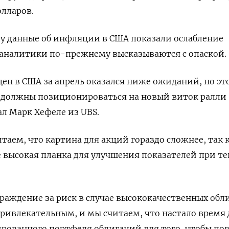
лларов.
у данные об инфляции в США показали ослабление
 аналитики по-прежнему высказываются с опаской.
цен в США за апрель оказался ниже ожиданий, но эт
ы должны позиционироваться на новый виток ралли
ал Марк Хефеле из UBS.
таем, что картина для акций гораздо сложнее, так 
е высокая планка для улучшения показателей при т
граждение за риск в случае высококачественных об
привлекательным, и мы считаем, что настало время 
рованного портфеля облигаций для того, чтобы по