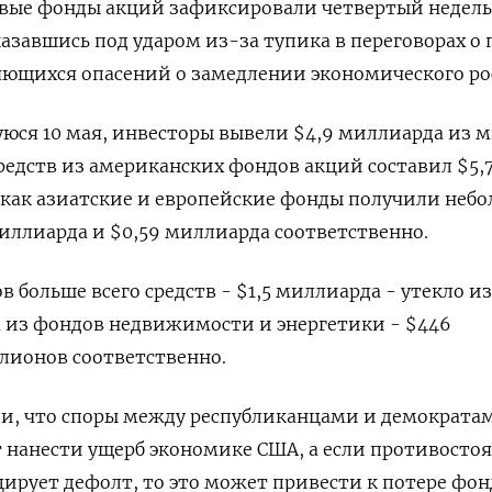
ровые фонды акций зафиксировали четвертый недел
казавшись под ударом из-за тупика в переговорах о
яющихся опасений о замедлении экономического ро
юся 10 мая, инвесторы вывели $4,9 миллиарда из 
редств из американских фондов акций составил $5,
 как азиатские и европейские фонды получили неб
миллиарда и $0,59 миллиарда соответственно.
 больше всего средств - $1,5 миллиарда - утекло из
а из фондов недвижимости и энергетики - $446
лионов соответственно.
и, что споры между республиканцами и демократа
т нанести ущерб экономике США, а если противосто
ирует дефолт, то это может привести к потере фо