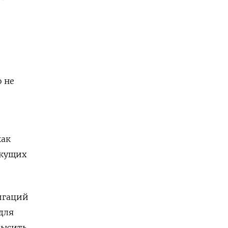
о не
как
екущих
лигаций
для
высить