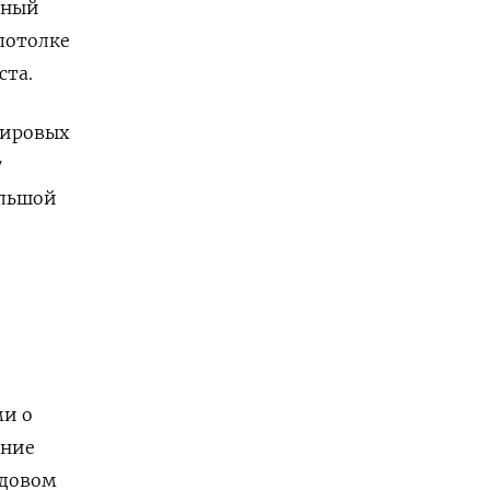
ьный
 потолке
ста.
мировых
7
ольшой
ми о
яние
ндовом