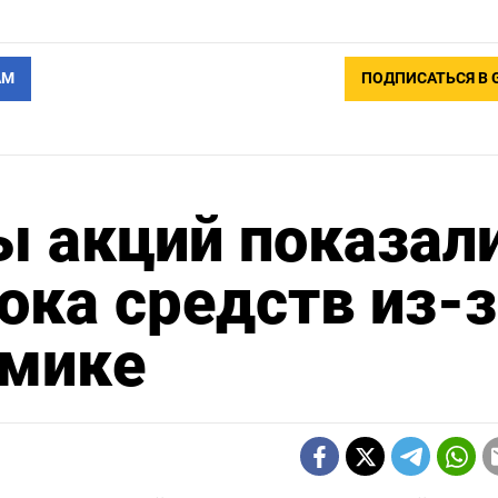
АМ
ПОДПИСАТЬСЯ В 
 акций показал
ока средств из-з
омике