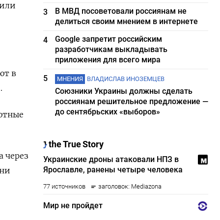
 или
В МВД посоветовали россиянам не
3
делиться своим мнением в интернете
Google запретит российским
4
разработчикам выкладывать
приложения для всего мира
ют в
5
МНЕНИЯ
ВЛАДИСЛАВ ИНОЗЕМЦЕВ
.
Союзники Украины должны сделать
россиянам решительное предложение —
до сентябрьских «выборов»
ютные
а через
ани