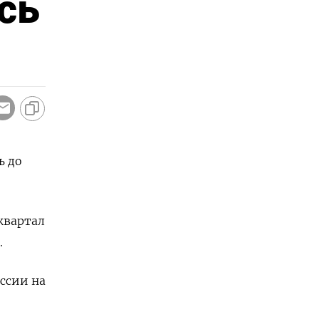
сь
ь до
квартал
.
ссии на