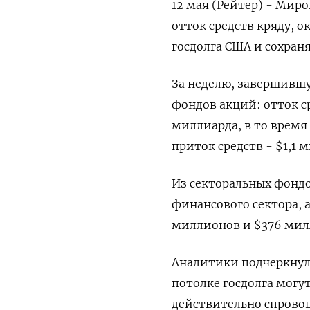
12 мая (Рейтер) - Ми
отток средств кряду, о
госдолга США и сохран
За неделю, завершившу
фондов акций: отток с
миллиарда, в то время
приток средств - $1,1 
Из секторальных фондов
финансового сектора, 
миллионов и $376 мил
Аналитики подчеркнул
потолке госдолга могу
действительно спровоц