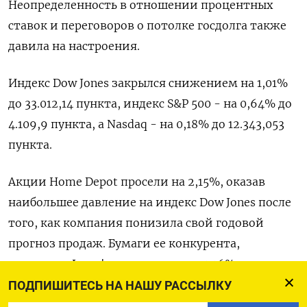
Неопределенность в отношении процентных
ставок и переговоров о потолке госдолга также
давила на настроения.
Индекс Dow Jones закрылся снижением на 1,01%
до 33.012,14 пункта, индекс S&P 500 - на 0,64% до
4.109,9 пункта​, а ​Nasdaq - на 0,18% до 12.343,053
пункта​.
Акции Home Depot просели на 2,15%, оказав
наибольшее давление на индекс Dow Jones после
того, как компания понизила свой годовой
прогноз продаж. Бумаги ее конкурента,
компании Lowe's подешевели на 1,16%.
ПОДПИШИТЕСЬ НА НАШУ РАССЫЛКУ
«Можно рассуждать о том, что люди устали