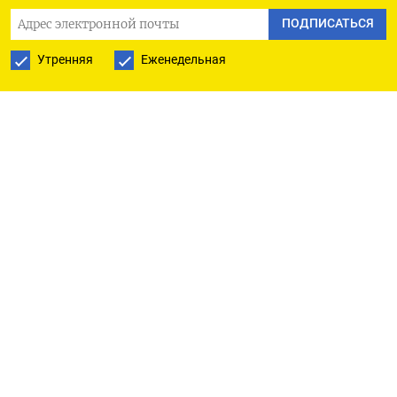
ПОДПИСАТЬСЯ
Утренняя
Еженедельная
Более других на форуме сверкал идеями председатель
Следственного комитета РФ Александр Бастрыкин
Фонд «Росконгресс»
XI
петербургский международный юридический
форум (ПМЮФ) был воспринят публикой как
нечто скандальное. Высказывания его
участников о национализации экономики,
о желательности репрессий против «третьих
лиц», состоящих при иноагентах, и о прочем