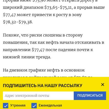
широкий диапазон $73,65-$75,11, а прорыв выше
$77,47 может привести к росту в зону
$78,32-$79,38.
Похоже, что риски скошены в сторону
повышения, так как нефть начала отскакивать в
направлении $77,47 после падения почти к
нижней линии тренда.
На дневном графике нефть в основном
находится в нейтральной зоне от $73,82 до
$77,56. Пока она не выйдет из этой зоны,
ПОДПИШИТЕСЬ НА НАШУ РАССЫЛКУ
сигналы могут оставаться смешанными.
ПОДПИСАТЬСЯ
Как видно, после почти месячного отскока от
Утренняя
Еженедельная