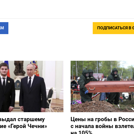
АМ
ПОДПИСАТЬСЯ В 
выдал старшему
Цены на гробы в Росс
ие «Герой Чечни»
с начала войны взлете
на 105%