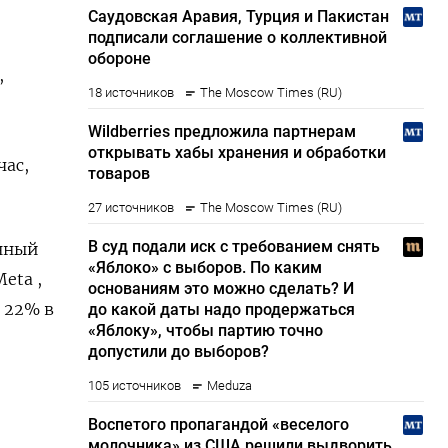
,
час,
енный
eta ,
с 22% в