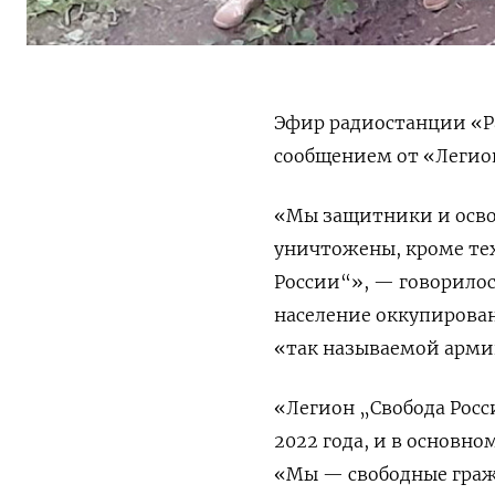
Эфир радиостанции «Ра
сообщением от «Легион
«Мы защитники и освоб
уничтожены, кроме тех
России“», — говорило
население оккупирова
«так называемой арми
«Легион „Свобода Росс
2022 года, и в основно
«Мы — свободные граж