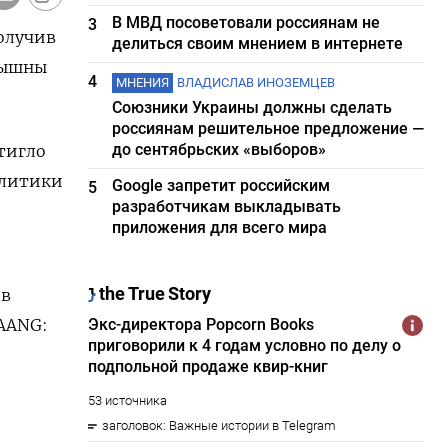
В МВД посоветовали россиянам не
3
олучив
делиться своим мнением в интернете
слышны
4
МНЕНИЯ
ВЛАДИСЛАВ ИНОЗЕМЦЕВ
Союзники Украины должны сделать
россиянам решительное предложение —
до сентябрьских «выборов»
стигло
алитики
Google запретит российским
5
разработчикам выкладывать
приложения для всего мира
 в
FAANG: