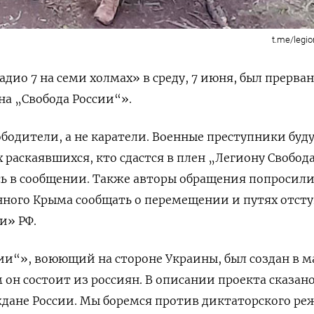
t.me/legi
дио 7 на семи холмах» в среду, 7 июня, был прерван
а „Свобода России“».
одители, а не каратели. Военные преступники буд
 раскаявшихся, кто сдастся в плен „Легиону Свобод
сь в сообщении. Также авторы обращения попросил
нного Крыма сообщать о перемещении и путях отст
и» РФ.
ии“», воюющий на стороне Украины, был создан в м
м он состоит из россиян. В описании проекта сказано
дане России. Мы боремся против диктаторского ре