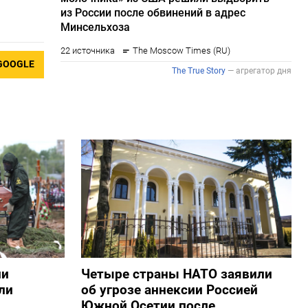
GOOGLE
ии
Четыре страны НАТО заявили
ли
об угрозе аннексии Россией
Южной Осетии после