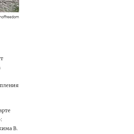
onoffreedom
ут
а
и
упления
арте
:
жима В.