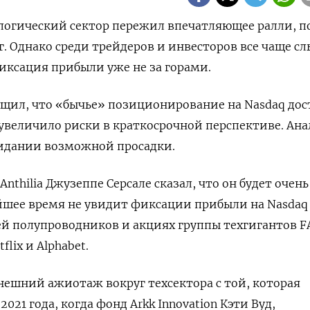
ологический сектор пережил впечатляющее ралли, п
. Однако среди трейдеров и инвесторов все чаще 
фиксация прибыли уже не за горами.
ообщил, что «бычье» позиционирование на Nasdaq до
увеличило риски в краткосрочной перспективе. Ан
жидании возможной просадки.
thilia Джузеппе Серсале сказал, что он будет очень
йшее время не увидит фиксации прибыли на Nasdaq
ей полупроводников и акциях группы техгигантов 
flix и Alphabet.
нешний ажиотаж вокруг техсектора с той, которая
021 года, когда фонд Arkk Innovation Кэти Вуд,