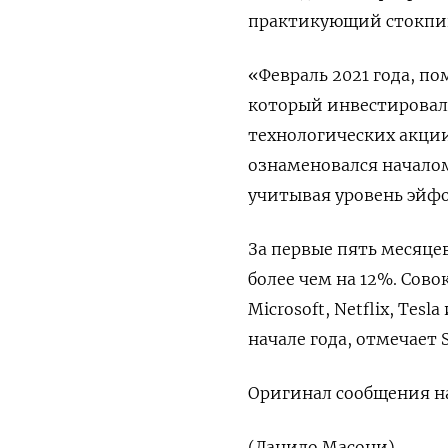
практикующий стокпик
«Февраль 2021 года, по
который инвестировал
технологических акции
ознаменовался началом
учитывая уровень эйфор
За первые пять месяце
более чем на 12%. Сово
Microsoft, Netflix, Tes
начале года, отмечает S
Оригинал сообщения на
(Данило Масони)