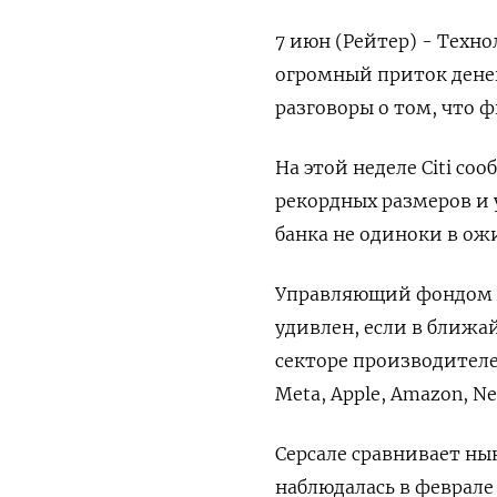
7 июн (Рейтер) - Техн
огромный приток денег
разговоры о том, что 
На этой неделе Citi с
рекордных размеров и 
банка не одиноки в о
Управляющий фондом An
удивлен, если в ближа
секторе производител
Meta, Apple, Amazon, Net
Серсале сравнивает ны
наблюдалась в феврале 2