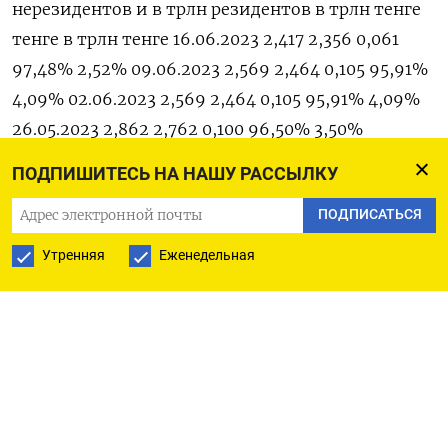
нерезидентов и в трлн резидентов в трлн тенге
тенге в трлн тенге 16.06.2023 2,417 2,356 0,061
97,48% 2,52% 09.06.2023 2,569 2,464 0,105 95,91%
4,09% 02.06.2023 2,569 2,464 0,105 95,91% 4,09%
26.05.2023 2,862 2,762 0,100 96,50% 3,50%
19.05.2023 2,862 2,762 0,100 96,50% 3,50%
ПОДПИШИТЕСЬ НА НАШУ РАССЫЛКУ
12.05.2023 2,764 2,634 0,130 95,30% 4,70%
ПОДПИСАТЬСЯ
05.05.2023 2,764 2,629 0,135 95,10% 4,90%
28.04.2023 2,738 2,581 0,157 94,26% 5,74%
Утренняя
Еженедельная
21.04.2023 2,738 2,581 0,157 94,26% 5,74%
14.04.2023 2,730 2,593 0,136 95,00% 5,00%
07.04.2023 2,730 2,593 0,136 95,00% 5,00%
31.03.2023 2,664 2,554 0,109 95,89% 4,11%
24.03.2023 2,664 2,554 0,109 95,89% 4,11%
17.03.2023 2,462 2,371 0,090 96,33% 3,67%