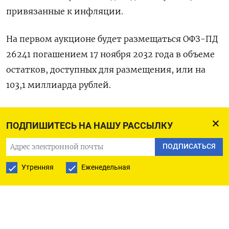
привязанные к инфляции.
На первом аукционе будет размещаться ОФЗ-ПД
26241 погашением 17 ноября 2032 года в объеме
остатков, доступных для размещения, или на
103,1 миллиарда рублей.
Затем ведомство предложит ОФЗ-ПД 26238
ПОДПИШИТЕСЬ НА НАШУ РАССЫЛКУ
погашением 15 мая 2041 года, также в объеме
остатков, доступных для размещения в
ПОДПИСАТЬСЯ
указанном выпуске, на 88,2 миллиарда рублей.
Утренняя
Еженедельная
Последним станет размещение линкера - ОФЗ-
ИН 52005 погашением 11 мая 2033 года, в объеме
240,9 миллиарда рублей.