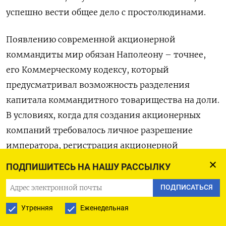
успешно вести общее дело с простолюдинами.
Появлению современной акционерной
коммандиты мир обязан Наполеону – точнее,
его Коммерческому кодексу, который
предусматривал возможность разделения
капитала коммандитного товарищества на доли.
В условиях, когда для создания акционерных
компаний требовалось личное разрешение
императора, регистрация акционерной
коммандиты оказалась де-факто
ПОДПИШИТЕСЬ НА НАШУ РАССЫЛКУ
уведомительной. Эта форма корпорации
ПОДПИСАТЬСЯ
получила бурное развитие во Франции,
обеспечив догоняющее развитие её экономики и
Утренняя
Еженедельная
сохранившись в истории как fièvre commandite