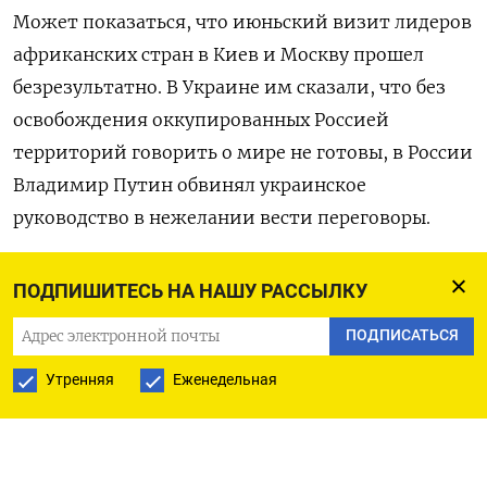
Может показаться, что июньский визит лидеров
африканских стран в Киев и Москву прошел
безрезультатно. В Украине им сказали, что без
освобождения оккупированных Россией
территорий говорить о мире не готовы, в России
Владимир Путин обвинял украинское
руководство в нежелании вести переговоры.
Однако африканские лидеры все-таки
ПОДПИШИТЕСЬ НА НАШУ РАССЫЛКУ
предприняли некоторые шаги, чтобы добиться
ПОДПИСАТЬСЯ
уступок от Москвы. Путину было заявлено: чтобы
показать свое стремление к миру, он должен
Утренняя
Еженедельная
предпринять конкретные действия до того, как
в конце июля в Петербурге состоится российско-
африканский саммит. Об этом Financial Times