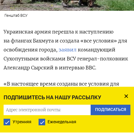
Генштаб ВСУ
Украинская армия перешла к наступлению
на флангах Бахмута и создала «все условия» для
освобждения города,
заявил
командующий
Сухопутными войсками ВСУ генерал-полковник
Александр Сырский в интервью BBC.
«В настоящее время созданы все условия для
того, чтобы нам вернуть этот город», —
ПОДПИШИТЕСЬ НА НАШУ РАССЫЛКУ
заявил он. По словам генерала, российские
ПОДПИСАТЬСЯ
войска находятся в полуокружении.
Утренняя
Еженедельная
Сырский объяснил, что «хотел бы» взять Бахмут