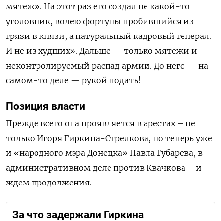
мятеж».
На этот раз его создал не какой-то
уголовник, волею фортуны пробившийся из
грязи в князи, а натуральный кадровый генерал.
И не из худших». Дальше — только мятежи и
неконтролируемый распад армии.
Д
о
н
е
го — на
самом-то деле — рукой подать
!
Позиция власти
Прежде всего она проявляется в арестах – не
только Игоря Гиркина-Стрелкова, но теперь уже
и «народного мэра Донецка» Павла Губарева, в
административном деле против Квачкова – и
ждем продолжения.
За что задержали Гиркина