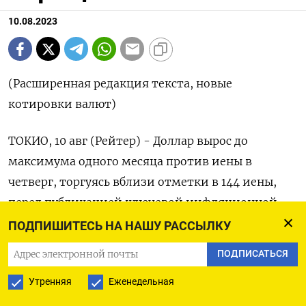
10.08.2023
(Расширенная редакция текста, новые
котировки валют)
ТОКИО, 10 авг (Рейтер) - Доллар вырос до
максимума одного месяца против иены в
четверг, торгуясь вблизи отметки в 144 иены,
перед публикацией ключевой инфляционной
статистики, которая, вероятно, повлияет на курс
ПОДПИШИТЕСЬ НА НАШУ РАССЫЛКУ
денежно-кредитной политики ФРС.
ПОДПИСАТЬСЯ
Японская иена к доллару подешевела на 0,15%​ до
Утренняя
Еженедельная
143,93 к 09:50 МСК. Доллар в паре с иеной