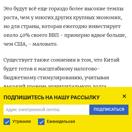
Это будут всё еще гораздо более высокие темпы
роста, чем у многих других крупных экономик,
но для страны, которая ежегодно инвестирует
около 40% своего ВВП - примерно вдвое больше,
чем США, - маловато.
Существует также сомнения в том, что Китай
будет готов к масштабному налогово-
бюджетному стимулированию, учитывая
высокий уровень муниципального долга.
ПОДПИШИТЕСЬ НА НАШУ РАССЫЛКУ
Напряженная ситуация на рынке
ПОДПИСАТЬСЯ
недвижимости, на долю которого приходится
около четверти экономической активности,
Утренняя
Еженедельная
вызывает дополнительные опасения