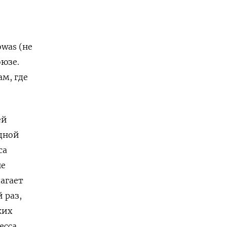
owas (не
оюзе.
ам, где
ей
одной
са
ые
агает
 раз,
ких
есса