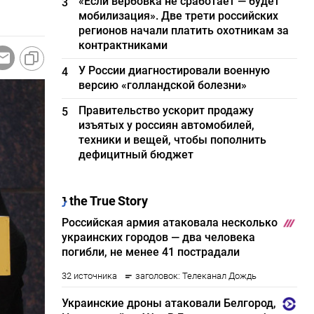
«Если вербовка не сработает — будет
3
мобилизация». Две трети российских
регионов начали платить охотникам за
контрактниками
У России диагностировали военную
4
версию «голландской болезни»
Правительство ускорит продажу
5
изъятых у россиян автомобилей,
техники и вещей, чтобы пополнить
дефицитный бюджет