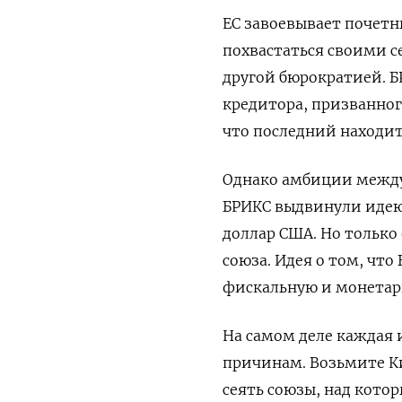
ЕС завоевывает почетн
похвастаться своими с
другой бюрократией. Б
кредитора, призванног
что последний находит
Однако амбиции между
БРИКС выдвинули идею
доллар США. Но только 
союза. Идея о том, что
фискальную и монетар
На самом деле каждая 
причинам. Возьмите Ки
сеять союзы, над кото