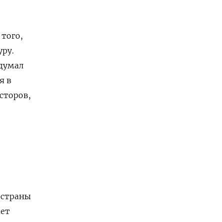
 того,
уру.
думал
я в
сторов,
 страны
жет