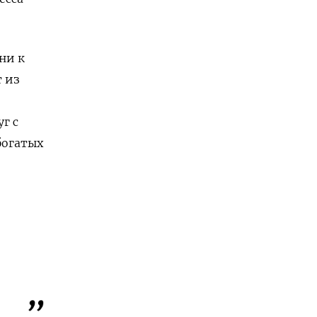
ни к
 из
г с
богатых