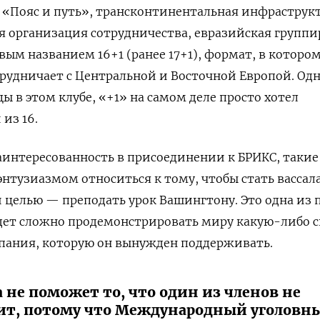
 «Пояс и путь», трансконтинентальная инфраструк
 организация сотрудничества, евразийская группи
вым названием 16+1 (ранее 17+1), формат, в которо
удничает с Центральной и Восточной Европой. Одн
 в этом клубе, «+1» на самом деле просто хотел
из 16.
интересованность в присоединении к БРИКС, такие
 энтузиазмом относиться к тому, чтобы стать васса
й целью — преподать урок Вашингтону.
Это одна из 
дет сложно продемонстрировать миру какую-либо с
пания, которую он вынужден поддерживать.
 не поможет то, что один из членов не
ит, потому что Международный уголовн