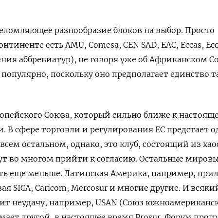
еломляющее разнообразие блоков на выбор. Просто
нтиненте есть AMU, Comesa, CEN SAD, EAC, Eccas, Ec
ения аббревиатур), не говоря уже об Африканском С
 популярно, поскольку оно предполагает единство т
ропейского Союза, который сильно ближе к настоящ
 В сфере торговли и регулирования ЕС предстает 
сем остальном, однако, это клуб, состоящий из хао
ут во многом прийти к согласию. Остальные миров
ь еще меньше. Латинская Америка, например, прил
ая SICA, Caricom, Mercosur и многие другие. И всякий
пит неудачу, например, USAN (Союз южноамериканс
мает другой, в настоящее время Prosur, Форум прогр