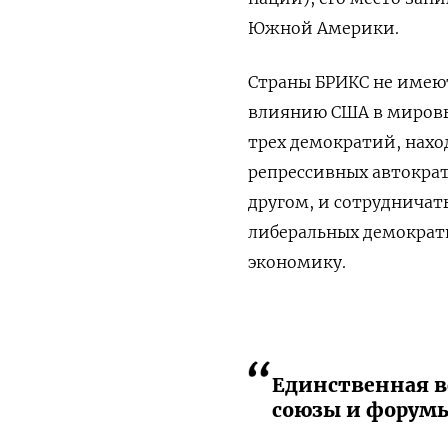
Южной Америки.
Страны БРИКС не имеют
влиянию США в мировых
трех демократий, наход
репрессивных автократи
другом, и сотрудничать
либеральных демократ
экономику.
Единственная ве
союзы и форумы