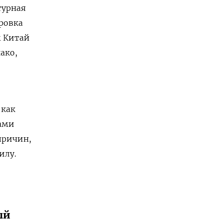
турная
ровка
м Китай
ако,
 как
лами
причин,
илу.
ый