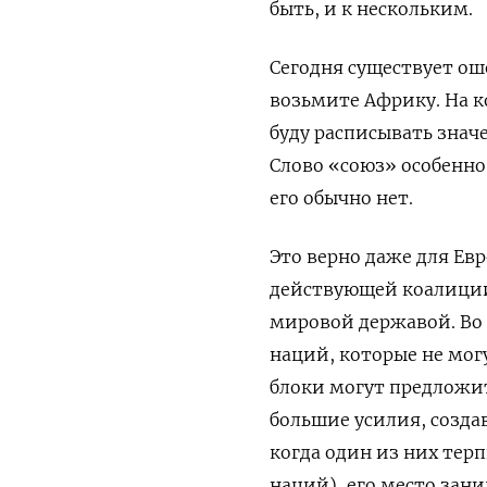
быть, и к нескольким.
Сегодня существует ош
возьмите Африку. На ко
буду расписывать знач
Слово «союз» особенно
его обычно нет.
Это верно даже для Ев
действующей коалиции.
мировой державой. Во в
наций, которые не мог
блоки могут предложит
большие усилия, создав
когда один из них тер
наций), его место зани