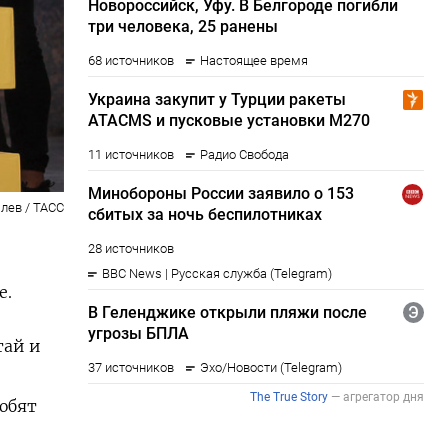
лев / ТАСС
е.
тай и
юбят