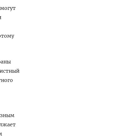
 могут
и
отому
раны
вистный
тного
разным
олжает
м