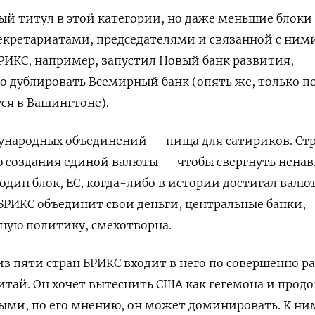
ый титул в этой категории, но даже меньшие блоки
екретариатами, председателями и связанной с ним
РИКС, например, запустил Новый банк развития,
о дублировать Всемирный банк (опять же, только п
ся в Вашингтоне).
народных объединений — пища для сатириков. Ст
 создания единой валюты — чтобы свергнуть нена
один блок, ЕС, когда-либо в истории достигал валю
 БРИКС объединит свои деньги, центральные банки,
ную политику, смехотворна.
из пяти стран БРИКС входит в него по совершенно 
тай. Он хочет вытеснить США как гегемона и прод
рыми, по его мнению, он может доминировать. К ни