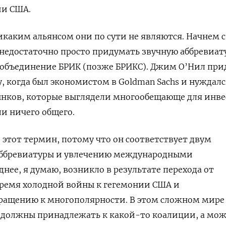
ии США.
икаким альянсом они по сути не являются. Начнем с
а недостаточно просто придумать звучную аббревиат
 объединение БРИК (позже БРИКС). Джим О’Нил при
у, когда был экономистом в Goldman Sachs и нуждалс
ынков, которые выглядели многообещающе для инве
ли ничего общего.
этот термин, потому что он соответствует двум
аббревиатуры и увлечению международными
нее, я думаю, возникло в результате перехода от
время холодной войны к гегемонии США и
ращению к многополярности. В этом сложном мире
и должны принадлежать к какой-то коалиции, а мо