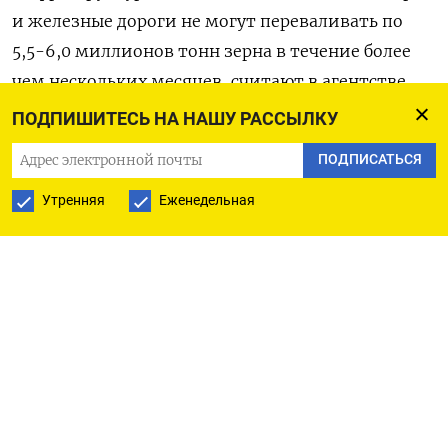
и железные дороги не могут переваливать по
5,5-6,0 миллионов тонн зерна в течение более
чем нескольких месяцев, считают в агентстве.
(Ольга Попова)
ПОДПИШИТЕСЬ НА НАШУ РАССЫЛКУ
ПОДПИСАТЬСЯ
Утренняя
Еженедельная
ПОДПИСАТЬСЯ НА ТЕЛЕГРАМ
ПОДПИСАТЬСЯ В GOOGLE