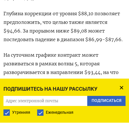
Глубина коррекции от уровня $88,10 позволяет
предположить, что целью также является
$94,66. За прорывом ниже $89,08 может
последовать падение в диапазон $86,99-$87,66.
На суточном графике контракт может
развиваться в рамках волны 5, которая
разворачивается в направлении $93,44, на что
указывает восходящая линия тренда.
ПОДПИШИТЕСЬ НА НАШУ РАССЫЛКУ
Нефть преодолела сопротивление на уровне
ПОДПИСАТЬСЯ
$89,28. Похоже, что других сопротивлений не
Утренняя
Еженедельная
будет до тех пор, пока она не достигнет уровня
$93,44.