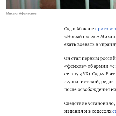
Михаил Афанасьев
Суд в Абакане
пригово
«Новый фокус» Михаила
ехать воевать в Украин
Он стал первым росси
«фейков» об армии «с 
ст. 207.3 УК). Судья
Евге
журналистской, редакт
после освобождения из
Следствие установило, 
издания и в соцсетях
с