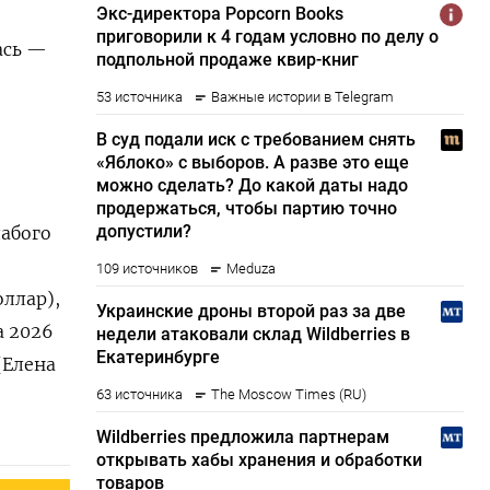
ась —
лабого
оллар),
а 2026
(Елена