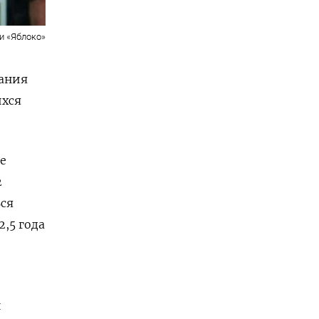
и «Яблоко»
дания
ихся
е
2
ся
,5 года
й