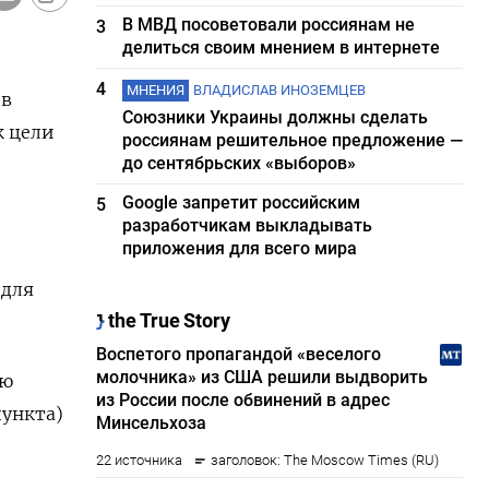
В МВД посоветовали россиянам не
3
делиться своим мнением в интернете
4
МНЕНИЯ
ВЛАДИСЛАВ ИНОЗЕМЦЕВ
ов
Союзники Украины должны сделать
к цели
россиянам решительное предложение —
до сентябрьских «выборов»
Google запретит российским
5
разработчикам выкладывать
приложения для всего мира
 для
ию
пункта)