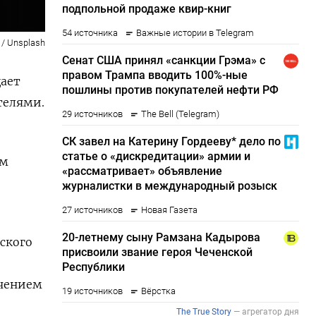
t / Unsplash
ает
телями.
им
еского
ечением