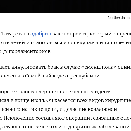
Bastien Jaillo
 Татарстана
одобрил
законопроект, который запрещ
ять детей и становиться их опекунами или попечи
е 77 парламентариев.
ает аннулировать брак в случае «смены пола» одн
 внесены в Семейный кодекс республики.
апрете трансгендерного перехода президент
исал
в конце июля.
Он касается всех видов хирургич
ленного на такие цели, и делает невозможной
ю. Исключение
составляют операции, связанные с л
 а также генетических и эндокринных заболеваний