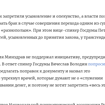
м запретили усыновление и опекунство, а власти п
ть брак в случае совершения перехода одним из су
я «разнополым». При этом
вице-спикер Госдумы Пе
етей, усыновленных до принятия закона, у трансгенд
ния Минздрав не поддержал инициативу, предупред
в. В ответ спикер Госдумы Вячеслав Володин
попроси
редлагать поправок к документу и назвал это
е упрекнул врачей, которые думают не о «служении
ывании денег, и поэтому не хотят запретить «весь э
тор Национальной психиатрической ассоциации Р