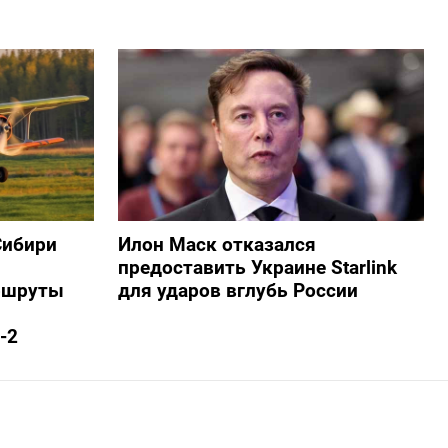
Сибири
Илон Маск отказался
предоставить Украине Starlink
ршруты
для ударов вглубь России
-2