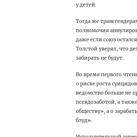
у детей.
Тогда же трансгендера
полномочия аннулирова
даже если союз осталс
Толстой уверял, что д
забирать не будут.
Во время первого чте
о риске роста суицидо
ведомство больше не п
псевдозаботой, а такж
обществу», а о зарабат
блуд».
Исполнительный дирек