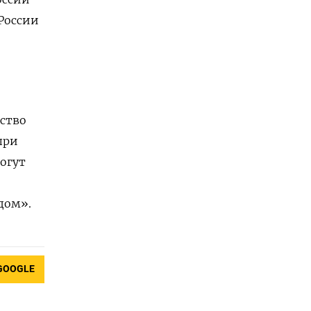
России
ство
при
огут
дом».
GOOGLE