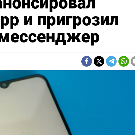
анонсировал
pp и пригрозил
 мессенджер