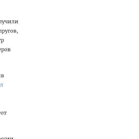
олучили
пругов,
тр
еров
ив
л
тот
оссии