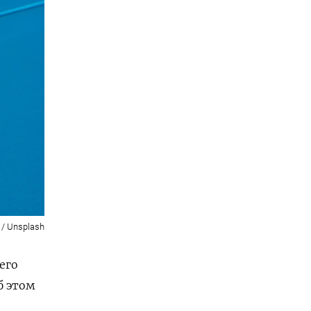
a / Unsplash
его
б этом