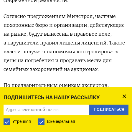
современной реальности.
Согласно предложениям Минстроя, частные
похоронные бюро и организации, действующие
на рынке, будут вынесены в правовое поле,
а нарушители правил лишены лицензий. Также
власти получат полномочия контролировать
цены на погребения и продавать места для
семейных захоронений на аукционах.
По предварительным оценкам экспертов,
российский похоронный рынок оценивают
ПОДПИШИТЕСЬ НА НАШУ РАССЫЛКУ
в 360 млрд рублей в год. Однако, по данным
ПОДПИСАТЬСЯ
Росстата, в 2022 году оборот этого рынка
составил всего 90 млрд рублей. Минстрой
Утренняя
Еженедельная
предлагает введение разрешений на оказание