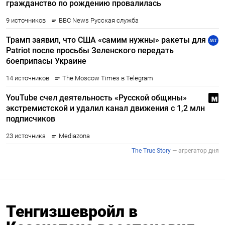
Тенгизшевройл в