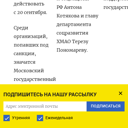
действовать
РФ Антона
государст
с 20 сентября.
Котякова и главу
департамента
Среди
соцразвития
организаций,
ХМАО Терезу
попавших под
Пономареву.
санкции,
значатся
Московский
государственный
институт
ПОДПИШИТЕСЬ НА НАШУ РАССЫЛКУ
международных
отношений
ПОДПИСАТЬСЯ
(МГИМО),
Утренняя
Еженедельная
Высшая школа