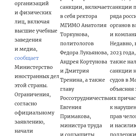
организаций
санкции, включает
санкции 
и физических
в себя ректора
ряда росс
лиц, включая
МГИМО Анатолия
органов в
высшие учебные
Торкунова,
и компан
заведения
политологов
Недавно, 
и медиа,
Федора Лукьянова,
2023 года,
сообщает
Андрея Кортунова
также на
Министерство
и Дмитрия
санкции н
иностранных дел
Тренина, а также
судов в М
этой страны.
главу
объясняя 
Ограничения,
Россотрудничества
их прича
согласно
Евгения
к наруше
официальному
Примакова,
прав чело
заявлению,
министра труда
и насили
начали
и соцзащиты
поддерж