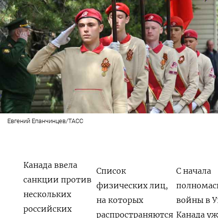
Евгений Епанчинцев/ТАСС
Канада ввела
Список
С начала
санкции против
физических лиц,
полномас
нескольких
на которых
войны в 
российских
распространяются
Канада уж