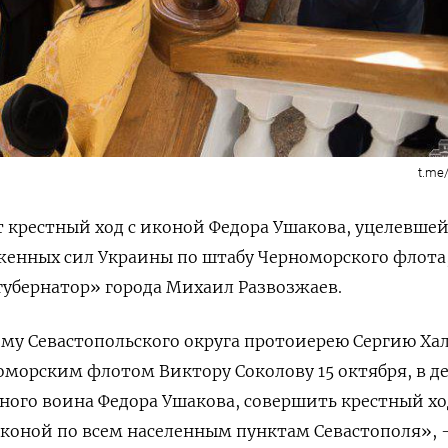
t.me
т крестный ход с иконой Федора Ушакова, уцелевшей
женных сил Украины по штабу Черноморского флота
губернатор» города Михаил Развозжаев.
му Севастопольского округа протоиерею Сергию Ха
морским флотом Виктору Соколову 15 октября, в д
ного воина Федора Ушакова, совершить крестный хо
иконой по всем населенным пунктам Севастополя»,