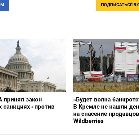
АМ
ПОДПИСАТЬСЯ В 
 принял закон
«Будет волна банкротс
х санкциях» против
В Кремле не нашли ден
на спасение продавцо
Wildberries