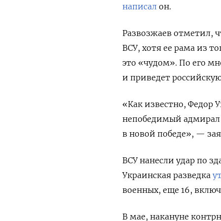
написал
он.
Развозжаев отметил, ч
ВСУ, хотя ее рама из т
это «чудом». По его м
и приведет российскую
«Как известно, Федор 
непобедимый адмирал 
в новой победе», — за
ВСУ нанесли удар
по зд
Украинская разведка
у
военных, еще 16, вклю
В мае,
накануне контр