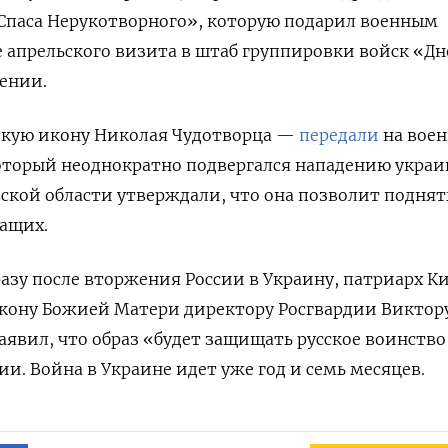
Спаса Нерукотворного», которую подарил военным
 апрельского визита в штаб группировки войск «Д
ении.
икую икону Николая Чудотворца —
передали
на вое
который неоднократно подвергался нападению укра
ской области утверждали, что она позволит поднят
жащих.
разу после вторжения России в Украину, патриарх К
кону Божией Матери директору Росгвардии Виктор
заявил, что образ «будет защищать русское воинство
сии. Война в Украине
идет уже год и семь месяцев.