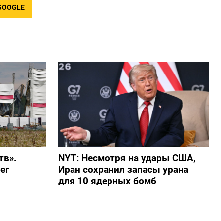
GOOGLE
тв».
NYT: Несмотря на удары США,
ег
Иран сохранил запасы урана
в
для 10 ядерных бомб