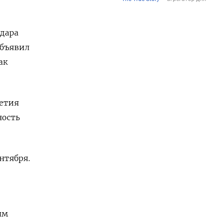
удара
объявил
ак
летия
ность
нтября.
ям