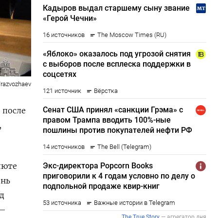
/razvozhaev
 после
,
люте
ень
д
 —