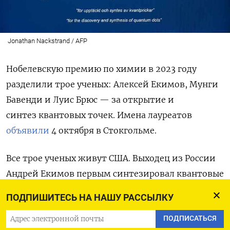
Jonathan Nackstrand / AFP
Нобелевскую премию по химии в 2023 году
разделили трое ученых: Алексей Екимов, Мунги
Бавенди и Луис Брюс — за открытие и
синтез квантовых точек. Имена лауреатов
объявили
4 октября в Стокгольме.
Все трое ученых живут США. Выходец из России
Андрей Екимов первым синтезировал квантовые
точки, американец Луис Брюс получили первый
ПОДПИШИТЕСЬ НА НАШУ РАССЫЛКУ
раствор с ними, а его
ПОДПИСАТЬСЯ
соотечественник
Манго Бавенди
разработал