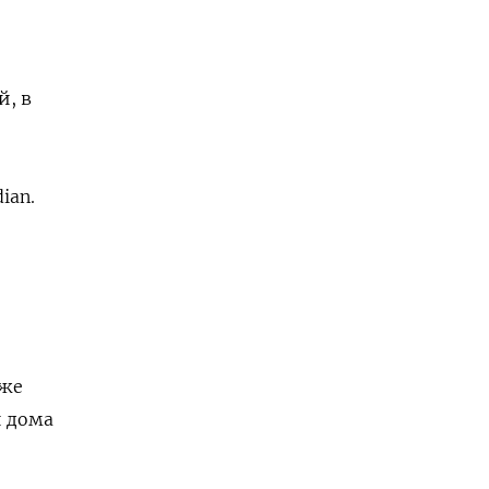
й, в
ian.
Уже
и дома