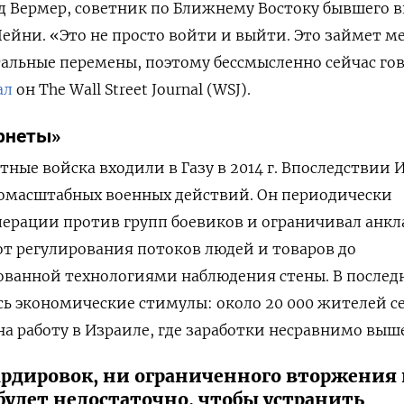
д Вермер, советник по Ближнему Востоку бывшего 
ейни. «Это не просто войти и выйти. Это займет м
льные перемены, поэтому бессмысленно сейчас го
ал
он The Wall Street Journal (WSJ).
рнеты»
тные войска входили в Газу в 2014 г. Впоследствии 
номасштабных военных действий. Он периодически
ерации против групп боевиков и ограничивал анкл
т регулирования потоков людей и товаров до
ованной технологиями наблюдения стены. В послед
сь экономические стимулы: около 20 000 жителей с
а работу в Израиле, где заработки несравнимо выше
ардировок, ни ограниченного вторжения 
будет недостаточно, чтобы устранить