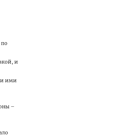
 по
вкой, и
 и ими
роны –
ало