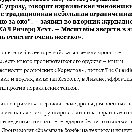
С угрозу, говорят израильские чиновник
не традиционная небольшая ограниченна
око за око", – заявил во вторник журнали
АЛ Ричард Хехт. – Масштабы зверств в э
ль ответит очень жестко».
 операций в секторе войска встречали яростное
С есть много противотанкового оружия – мин и
частности российских «Корнетов», пишет The Guardi
вки и других, включая Хезболлу в Ливане, эффекти
ты против израильских танков.
ивно применять гражданские дроны для военных це
воего нападения группировка лишила израильтян с
и ведения огня на стене, ударив беспилотниками 
 Дроны могут сбрасывать бомбы на технику и живую