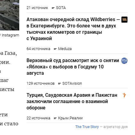
 / Instagram
а Газа,
рии.
в
 шаг
амисты
ети
и стало