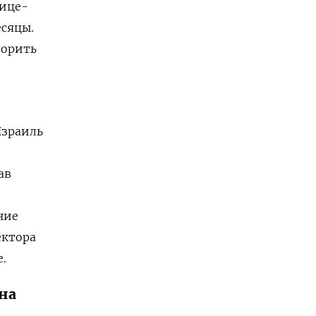
вице-
есяцы.
ворить
Израиль
ав
ние
ектора
.
на