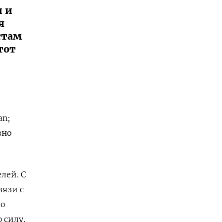
и и
я
стам
тот
an;
вно
лей. С
вязи с
по
 силу,