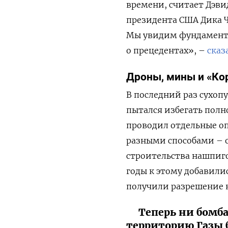
времени, считает Дэви
президента США Дика Ч
Мы увидим фундамента
о прецедентах», –
сказ
Дроны, мины и «Ко
В последний раз сухопу
пытался избегать пол
проводил отдельные оп
разными способами – о
строительства нашпиг
годы к этому добавили
получили разрешение н
Теперь ни бомб
территорию Газы 