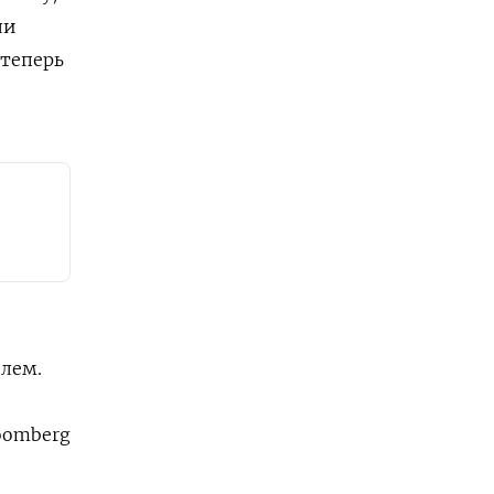
ли
 теперь
лем.
oomberg