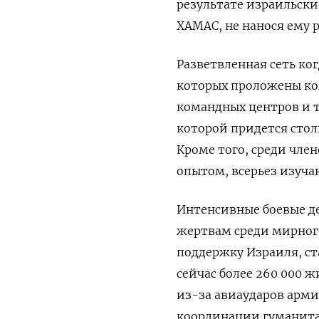
результате израильски
ХАМАС, не нанося ему 
Разветвленная сеть ко
которых проложены ко
командных центров и т
которой придется столк
Кроме того, среди чле
опытом, всерьез изуч
Интенсивные боевые де
жертвам среди мирног
поддержку Израиля, с
сейчас более 260 000 
из-за авиаударов арми
координации гуманита