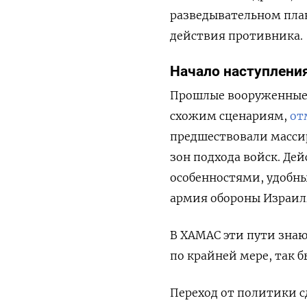
разведывательном пла
действия противника.
Начало наступлени
Прошлые вооруженные
схожим сценариям,
от
предшествовали массир
зон подхода войск. Де
особенностями, удобны
армия обороны Израил
В ХАМАС эти пути знаю
по крайней мере, так б
Переход от политики 