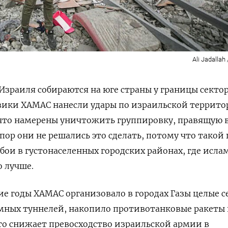
Ali Jadallah
зраиля собираются на юге страны у границы сектор
вики ХАМАС нанесли удары по израильской террито
 что намерены уничтожить группировку, правящую 
х пор они не решались это сделать, потому что такой
бои в густонаселенных городских районах, где исл
 лучше.
ние годы ХАМАС организовало в городах Газы целые с
мных туннелей, накопило противотанковые ракеты 
то снижает превосходство израильской армии в