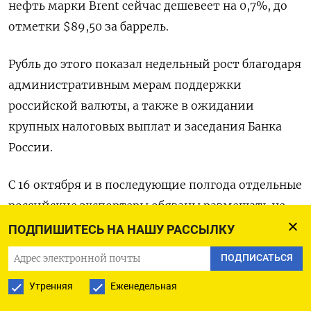
нефть марки Brent сейчас дешевеет на 0,7%, до
отметки $89,50 за баррель.
Рубль до этого показал недельный рост благодаря
административным мерам поддержки
российской валюты, а также в ожидании
крупных налоговых выплат и заседания Банка
России.
С 16 октября и в последующие полгода отдельные
российские экспортеры обязаны размещать не
менее 80% валютной выручки в российских
ПОДПИШИТЕСЬ НА НАШУ РАССЫЛКУ
банках, а затем продавать не менее 90% этого
ПОДПИСАТЬСЯ
объема на внутреннем рынке.
Утренняя
Еженедельная
Сырьевые корпорации 30 октября проводят