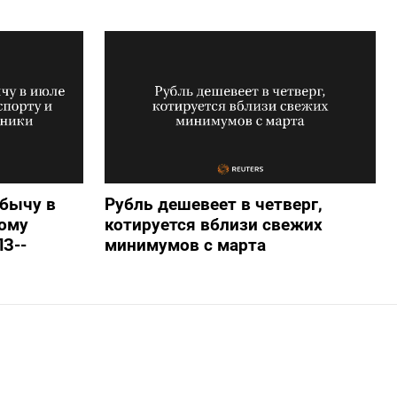
бычу в
Рубль дешевеет в четверг,
ому
котируется вблизи свежих
ПЗ--
минимумов с марта