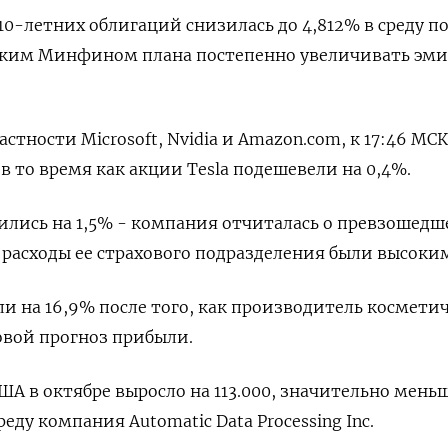
10-летних облигаций снизилась до 4,812% в среду п
ким Минфином плана постепенно увеличивать эм
астности Microsoft, Nvidia и Amazon.com, к 17:46 МСК
в то время как акции Tesla подешевели на 0,4%.
зились на 1,5% - компания отчиталась о превзошедш
 расходы ее страхового подразделения были высоки
ли на 16,9% после того, как производитель космети
овой прогноз прибыли.
ША в октябре выросло на 113.000, значительно мень
реду компания Automatic Data Processing Inc.