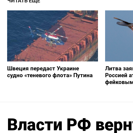
ЧИТАТЬ ЕЩЕ
Швеция передаст Украине
Литва зая
судно «теневого флота» Путина
Россией а
фейковым
Власти РФ вер