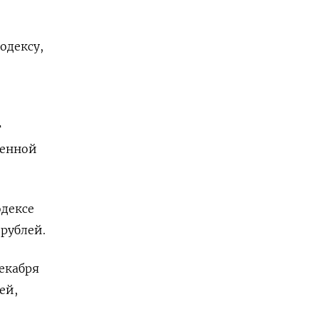
одексу,
т
женной
одексе
рублей.
екабря
ей,