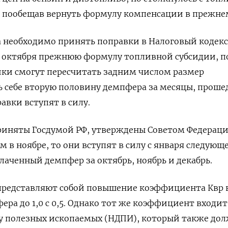
, пообещав вернуть формулу компенсации в прежне
 необходимо принять поправки в Налоговый кодекс
1 октября прежнюю формулу топливной субсидии, п
ики смогут пересчитать задним числом размер
ь себе вторую половину демпфера за месяцы, прош
авки вступят в силу.
приняты Госдумой РФ, утверждены Советом Федерац
в ноябре, то они вступят в силу с января следующе
аченный демпфер за октябрь, ноябрь и декабрь.
представляют собой повышение коэффициента Квр 
ра до 1,0 с 0,5. Однако тот же коэффициент входит
чу полезных ископаемых (НДПИ), который также до