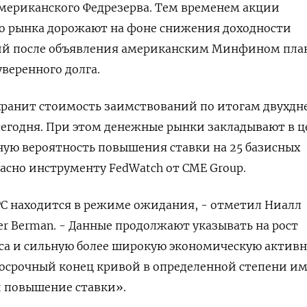
мериканского Федрезерва. Тем временем акции
о рынка дорожают на фоне снижения доходности
ий после объявления американским Минфином пла
веренного долга.
хранит стоимость заимствований по итогам двухдн
 сегодня. При этом денежные рынки закладывают в 
ую вероятность повышения ставки на 25 базисных
ласно инструменту FedWatch от CME Group.
С находится в режиме ожидания, - отметил Ниалл
er Berman. - Данные продолжают указывать на рост
са и сильную более широкую экономическую активн
госрочный конец кривой в определенной степени и
и повышение ставки».