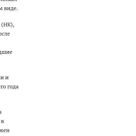
м виде.
 (НК),
осле
едшие
ии и
го года
в
 в
лжен