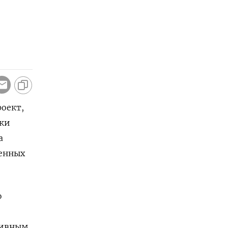
роект,
ки
а
женных
ю
ливным