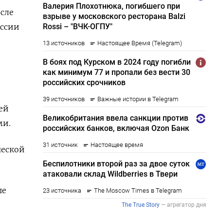
осле
иссии
ей
ми.
ческой
ше