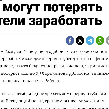
 могут потерять
тели заработать
 - Госдума РФ не успела одобрить в октябре законоп
ереработчикам демпферную субсидию, но нефтяни
январе, на что бюджет потратит около 0,4 триллион
а потеряет еще до 0,35 триллиона рублей из-за сни
ти, показали расчеты Рейтер.
ось с сентября вдвое урезать демпферную субсиди
 действующий на внутреннем рынке РФ механизм
цен на бензин и дизтопливо, но столкнулось с топ