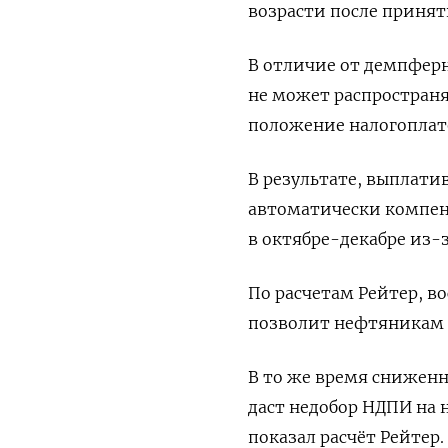
возрасти после приня
В отличие от демпферн
не может распространя
положение налогоплат
В результате, выплат
автоматически компенс
в октябре-декабре из-з
По расчетам Рейтер, 
позволит нефтяникам в
В то же время сниженн
даст недобор НДПИ на 
показал расчёт Рейтер.