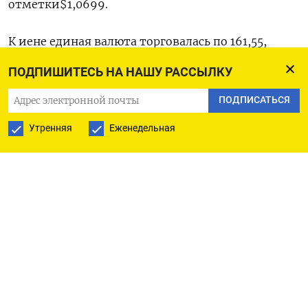
отметки$1,0699​.
К иене единая валюта торговалась по 161,55,
ранее в течение сессии приблизившись к
ПОДПИШИТЕСЬ НА НАШУ РАССЫЛКУ
максимуму с 2008 года в 161,73 иены за евро.
ПОДПИСАТЬСЯ
Европейский центральный банк должен
Утренняя
Еженедельная
дождаться дальнейшего замедления базовой
инфляции и не слишком полагается на быстрое
снижение общего роста цен, сказал в среду
главный экономист ЕЦБ Филип Лейн на
конференции в Риге.
ЕЦБ не стоит исключать никаких вариантов ДКП,
сказал глава ЦБ Ирландии Габриэль Махлуф.