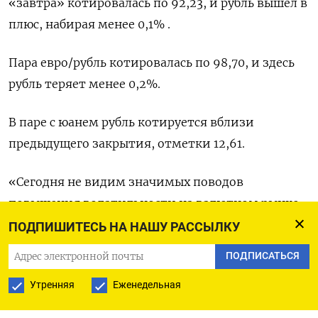
«завтра» котировалась по 92,23, и рубль вышел в
плюс, набирая менее 0,1% .
Пара евро/рубль котировалась по 98,70, и здесь
рубль теряет менее 0,2%.
В паре с юанем рубль котируется вблизи
предыдущего закрытия, отметки 12,61.
«Сегодня не видим значимых поводов
повышения волатильности на валютном рынке.
Полагаем, что продажи валюты со стороны
ПОДПИШИТЕСЬ НА НАШУ РАССЫЛКУ
экспортеров, скорее, будут оставаться
ПОДПИСАТЬСЯ
умеренными, а их активизации можно ожидать,
Утренняя
Еженедельная
скорее, на следующей неделе, ближе к налоговым
выплатам», - сказал Евгений Локтюхов из