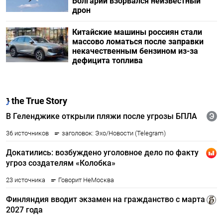
Болгарии взорвался неизвестный
дрон
Китайские машины россиян стали
массово ломаться после заправки
некачественным бензином из-за
дефицита топлива