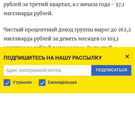
рублей за третий квартал, а с начала года - 37,1
миллиарда рублей.
Чистый процентный доход группы вырос до 162,2
миллиарда рублей за девять месяцев со 103,1
миллиарда рублей годом ранее. За третий
квартал показатель составил 61,8 миллиарда
ПОДПИШИТЕСЬ НА НАШУ РАССЫЛКУ
рублей против 36,7 миллиарда в третьем
ПОДПИСАТЬСЯ
квартале 2022 года.
Утренняя
Еженедельная
Кредитный портфель до вычета резервов вырос с
начала года на 40,9% до более 1 триллиона
рублей, после вычета резервов - на 33,2% до 887,7
миллиарда рублей.
Средства клиентов за девять месяцев 2023 года