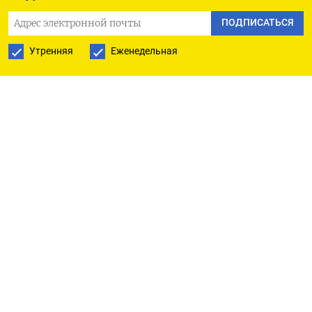
Долю в 10% «Геоскана» НИР приобрел у
основателя компании Алексея Семенова,
ПОДПИСАТЬСЯ
который владеет 87,5%. Оставшиеся 2,5%
Утренняя
Еженедельная
контролирует гендиректор фирмы Алексей
Юрецкий.
Группа компаний «Геоскан» производит
гражданские авиационные беспилотники, а
также программное обеспечение для
фотограмметрической обработки данных.
Украина наложила санкции на «Геоскан» в
начале июля 2023 года, объяснив это тем, что
«продукция компании интегрирована в цепь
производства товаров и услуг военного и/или
двойного назначения».