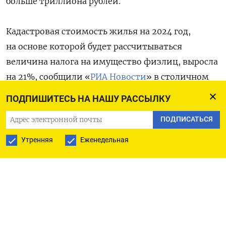
больше триллиона рублей.
Кадастровая стоимость жилья на 2024 год,
на основе которой будет рассчитываться
величина налога на имущество физлиц, выросла
на 21%, сообщили «
РИА Новости
» в столичном
департаменте городского имущества.
ПОДПИШИТЕСЬ НА НАШУ РАССЫЛКУ
ПОДПИСАТЬСЯ
Увеличение налога коснется именно физических
лиц, следует из новых оценок департамента. Так,
Утренняя
Еженедельная
кадастровая стоимость торгово-офисной
недвижимости на 2024 год, напротив,
уменьшилась в среднем на 3%. «Результаты
очередного тура государственной кадастровой
оценки соответствуют тенденциям рынка», —