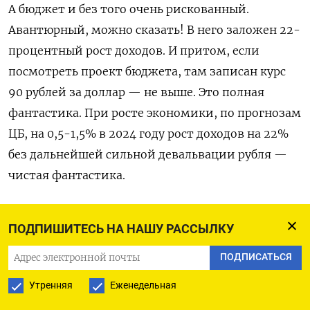
А бюджет и без того очень рискованный.
Авантюрный, можно сказать! В него заложен 22-
процентный рост доходов. И притом, если
посмотреть проект бюджета, там записан курс
90 рублей за доллар — не выше. Это полная
фантастика. При росте экономики, по прогнозам
ЦБ, на 0,5-1,5% в 2024 году рост доходов на 22%
без дальнейшей сильной девальвации рубля —
чистая фантастика.
Сами посмотрите. ВВП России в 2022 г.
ПОДПИШИТЕСЬ НА НАШУ РАССЫЛКУ
— 153,4 трлн руб. Доходы госбюджета в том же
году составили 27,8 трлн рублей. То есть доля
ПОДПИСАТЬСЯ
доходов государства в ВВП страны — 18%.
Утренняя
Еженедельная