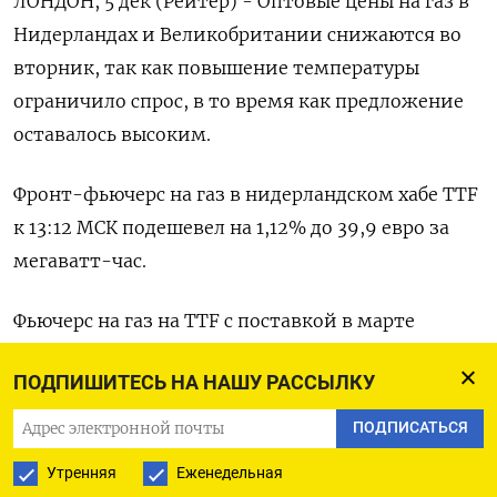
ЛОНДОН, 5 дек (Рейтер) - Оптовые цены на газ в
Нидерландах и Великобритании снижаются во
вторник, так как повышение температуры
ограничило спрос, в то время как предложение
оставалось высоким.
Фронт-фьючерс на газ в нидерландском хабе TTF
к 13:12 МСК подешевел на 1,12% до 39,9 евро за
мегаватт-час.
Фьючерс на газ на TTF с поставкой в марте
снизился на 2,67% до 39,71 евро за мегаватт-час.
ПОДПИШИТЕСЬ НА НАШУ РАССЫЛКУ
В Великобритании стоимость газа с
ПОДПИСАТЬСЯ
«немедленной поставкой» к 11:28 МСК -
Утренняя
Еженедельная
опустилась на 0,26% до 97,5 пенсов за терм.