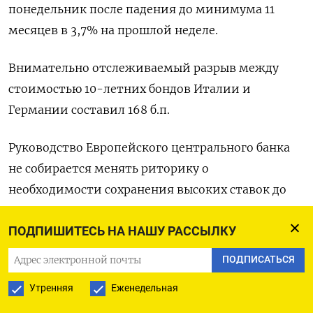
понедельник после падения до минимума 11
месяцев в 3,7% на прошлой неделе.
Внимательно отслеживаемый разрыв между
стоимостью 10-летних бондов Италии и
Германии составил 168 б.п.
Руководство Европейского центрального банка
не собирается менять риторику о
необходимости сохранения высоких ставок до
мартовского заседания, что не позволит снизить
стоимость заимствований раньше июня,
ПОДПИШИТЕСЬ НА НАШУ РАССЫЛКУ
сказали Рейтер семь человек, знакомых с
ПОДПИСАТЬСЯ
вопросом.
Утренняя
Еженедельная
Доходность двухлетних облигаций Германии