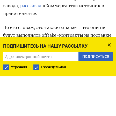
завода,
рассказал
«Коммерсанту» источник в
правительстве.
По его словам, это также означает, что они не
будут выполнять offtake-контракты на поставки
сжиженного природного газа. Речь идет о
ПОДПИШИТЕСЬ НА НАШУ РАССЫЛКУ
китайских CNPC
и CNOOC, консорциуме японских
ПОДПИСАТЬСЯ
Mitsui и JOGMEC, а также французской
TotalEnergies. Каждая из них владеет 10% в
Утренняя
Еженедельная
«Арктик СПГ-2», а 60% принадлежат компании
«Новатэк».
Партнеры по проекту имеют право получать СПГ
в объеме, пропорциональном своей доле. Таким
образом, «Новатэк» может получать 12 млн тонн