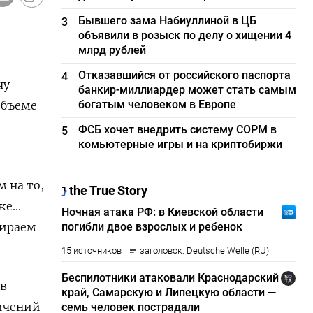
Бывшего зама Набиуллиной в ЦБ
3
объявили в розыск по делу о хищении 4
млрд рублей
Отказавшийся от российского паспорта
4
чу
банкир-миллиардер может стать самым
богатым человеком в Европе
объеме
ФСБ хочет внедрить систему СОРМ в
5
комьютерные игры и на криптобиржи
 на то,
е...
бираем
(в
ничений