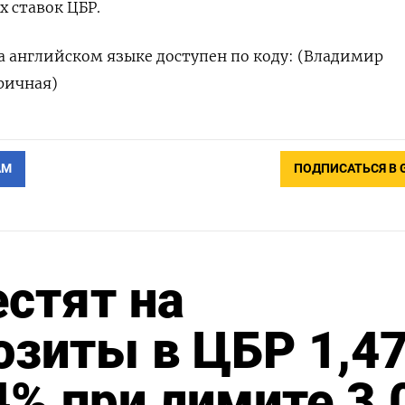
 ставок ЦБР.
 английском языке доступен по коду: (Владимир
ричная)
АМ
ПОДПИСАТЬСЯ В 
стят на
зиты в ЦБР 1,4
4% при лимите 3,