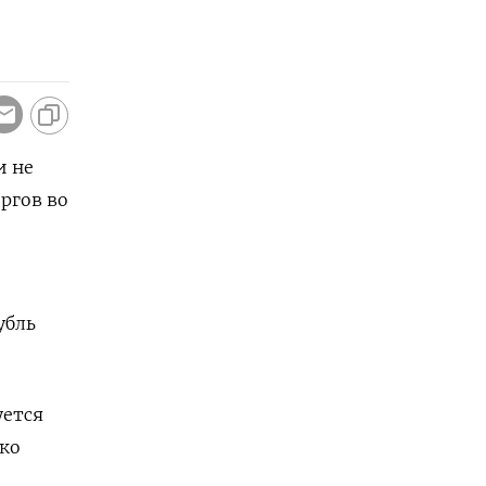
и не
ргов во
убль
уется
рко