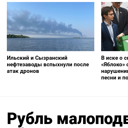
Ильский и Сызранский
В иске о 
нефтезаводы вспыхнули после
«Яблоко» 
атак дронов
нарушении
песни и п
Рубль малопод