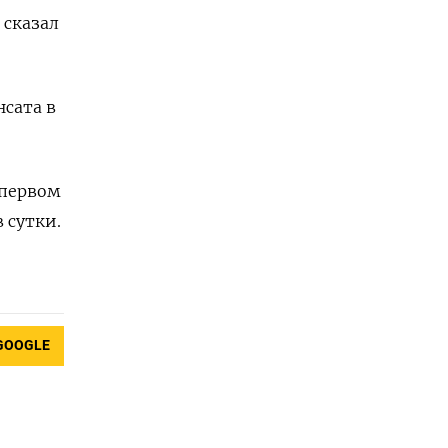
 сказал
сата в
 первом
 сутки.
GOOGLE