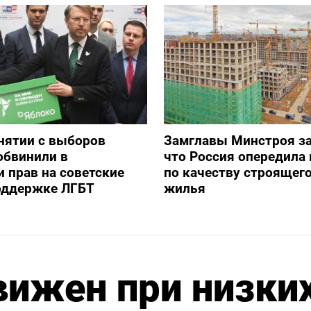
снятии с выборов
Замглавы Минстроя за
обвинили в
что Россия опередила 
 прав на советские
по качеству строящег
оддержке ЛГБТ
жилья
вижен при низки