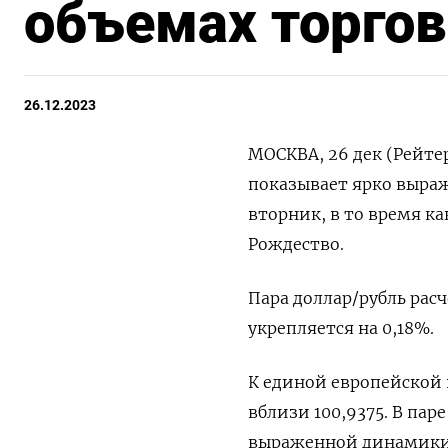
объемах торгов
26.12.2023
МОСКВА, 26 дек (Рейтер
показывает ярко выраж
вторник, в то время к
Рождество.
Пара доллар/рубль расче
укрепляется на 0,18%.
К единой европейской 
вблизи 100,9375. В пар
выраженной динамики, т