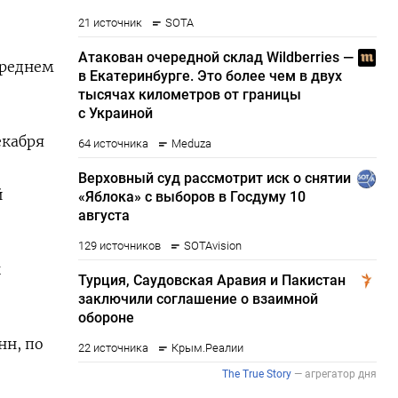
среднем
екабря
й
к
нн, по