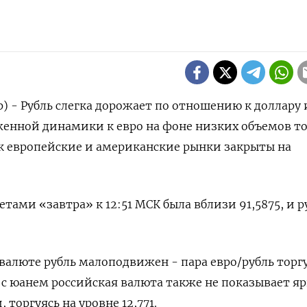
) - Рубль слегка дорожает по отношению к доллару 
енной динамики к евро на фоне низких объемов то
ак европейские и американские рынки закрыты на
тами «завтра» к 12:51 МСК была вблизи 91,5875​​, и р
валюте рубль малоподвижен - пара евро/рубль торг
е с юанем российская валюта также не показывает я
оргуясь на уровне​ 12,771.​