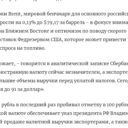
ки Brent, мировой бенчмарк для основного российс
росли на 0,13% до $79,17 за баррель - в фокусе вним
на Ближнем Востоке и оптимизм по поводу скорого
ставок Федрезервом США, которое может привести 
проса на топливо.
жает, - говорится в аналитической записке Сбербан
иностранную валюту сейчас незначителен, а экспорт
льшие объемы выручки перед уплатой налогов. Сег
 до 91 за доллар».
а рубль в последний раз пробивал отметку в 100 рубл
кой валюте обеспечивает указ президента РФ Влади
й продаже валютной выручки экспортерами, а такж