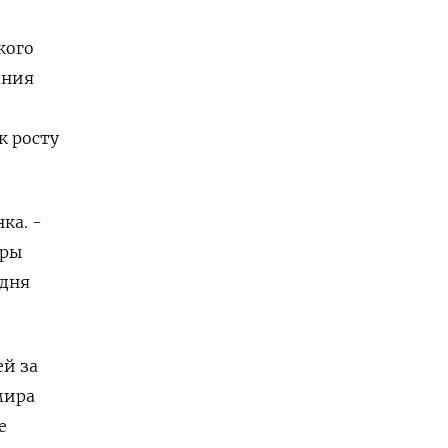
кого
ания
к росту
ка. -
еры
одня
ей за
мира
е