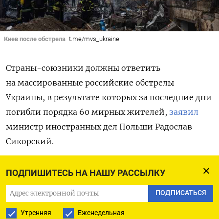
Киев после обстрела
t.me/mvs_ukraine
Страны-союзники должны ответить
на массированные российские обстрелы
Украины, в результате которых за последние дни
погибли порядка 60 мирных жителей,
заявил
министр иностранных дел Польши Радослав
Сикорский.
По его мнению, Киеву нужно передать
ПОДПИШИТЕСЬ НА НАШУ РАССЫЛКУ
дальнобойные ракеты,
которые позволят
ПОДПИСАТЬСЯ
«уничтожить стартовые площадки и командные
центры» армии РФ. Также Сикорский призвал
Утренняя
Еженедельная