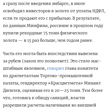
а сразу после введения эмбарго, в июле
освободил инвесторов в золото от уплаты НДФЛ,
если те продают его с прибылью. В результате,
по данным Минфина, россияне в прошлом году
купили рекордные 75 тонн физического
золота — в 15 раз больше, чем годом ранее.
Часть его могла быть впоследствии вывезена
за рубеж (закон это позволяет). Это ста­ло мас­
штаб­ным яв­ле­ни­ем,
говорил
глава ко­ми­те­та
по дра­гме­тал­лам Торгово-промышленной
палаты, гендиректор «Крас­цвет­ме­та» Ми­ха­ил
Дя­ги­лев, оценивая его в 20—25 тонн. Тем более
что, готовясь к обходу санкций, власти
разрешили расчеты наличными во внешней