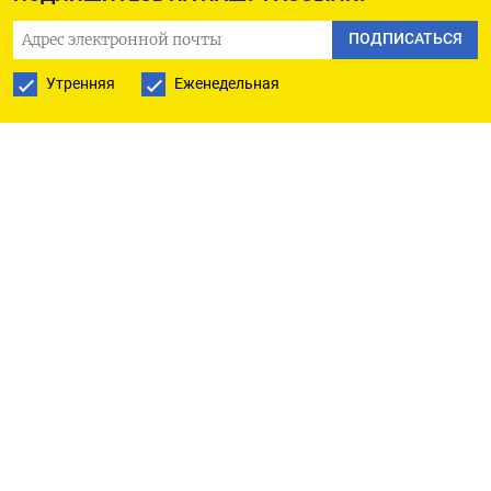
на восстановление Украины. Такой сценарий
США обсуждают с союзниками на фоне
ПОДПИСАТЬСЯ
«зависшей» военной помощи Киеву,
Утренняя
Еженедельная
а администрация Байдена одобрила
соответствующий законопроект, который
в конце прошлого года утвердил американский
Сенат.
По словам источников Bloomberg, Банк России
ищет юристов, которые будут защищать его
позицию в международных судах, и уже близок
к соглашению с несколькими фирмами. Кроме
того, российские власти поручили экспертам
изучить касающееся вопроса зарубежное
законодательство и прецеденты, которые имели