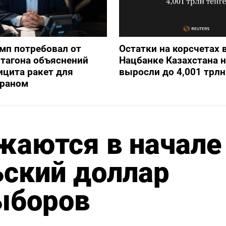
мп потребовал от
Остатки на корсчетах 
тагона объяснений
Нацбанке Казахстана н
ицита ракет для
выросли до 4,001 трлн
Ираном
жаются в начале
ьский доллар
ыборов