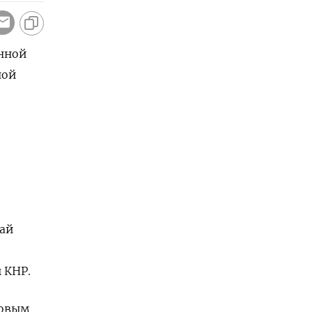
анной
ной
Лай
 КНР.
ковым