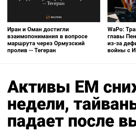
Иран и Оман достигли
WaPo: Тра
взаимопонимания в вопросе
главы Пен
маршрута через Ормузский
из-за деф
пролив -- Тегеран
войны с 
Активы ЕМ сни
недели, тайван
падает после в