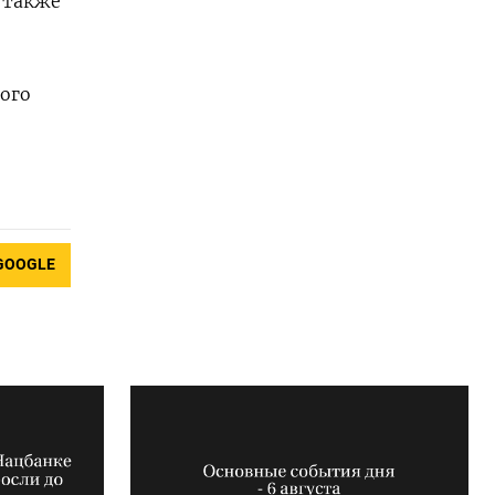
й также
ного
GOOGLE