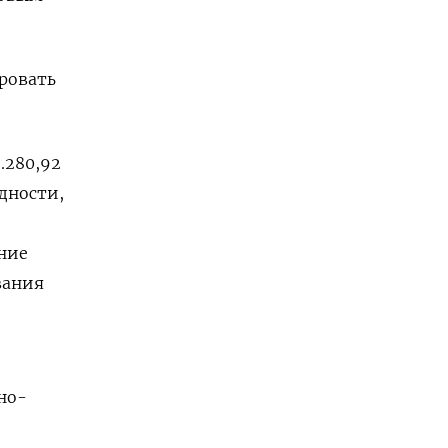
ровать
.280,92
дности,
ние
вания
но-