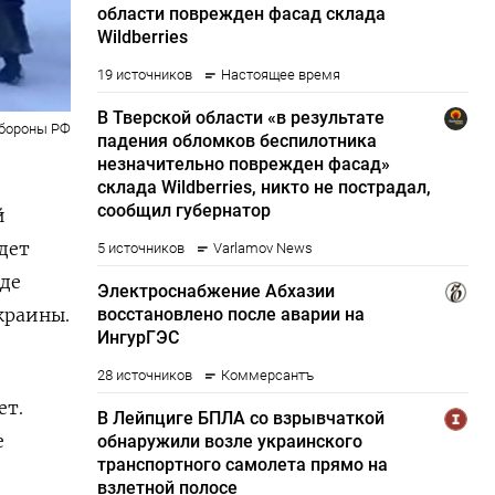
бороны РФ
й
дет
де
краины.
ет.
е