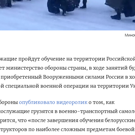
Мино
ужащие пройдут обучение на территории Российско
ет министерство обороны страны, в ходе занятий бу
т, приобретенный Вооруженными силами России в хо
ой специальной военной операции на территории У
обороны
опубликовало видеоролик
о том, как
нослужащие грузятся в военно-транспортный самол
орится, что «после завершения обучения белорусски
структоров по наиболее сложным предметам боевой