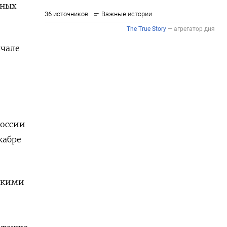
нных
ачале
России
кабре
скими