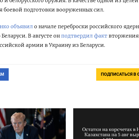
о и белорусского оружия. В качестве одной из целе
я боевой подготовки вооруженных сил.
нко объявил
о начале переброски российского ядер
Беларуси. В августе он
подтвердил факт
вторжения
ссийской армии в Украину из Беларуси.
АМ
ПОДПИСАТЬСЯ В 