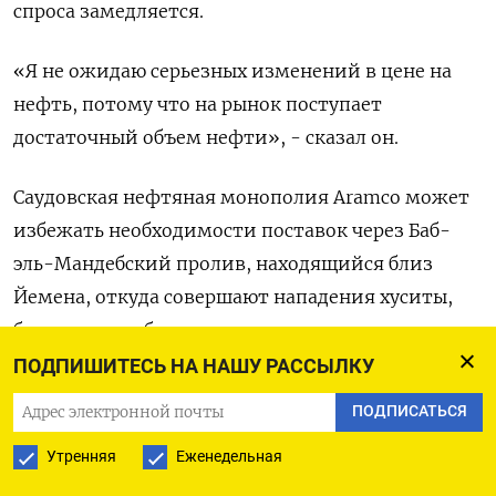
спроса замедляется.
«Я не ожидаю серьезных изменений в цене на
нефть, потому что на рынок поступает
достаточный объем нефти», - сказал он.
Саудовская нефтяная монополия Aramco может
избежать необходимости поставок через Баб-
эль-Мандебский пролив, находящийся близ
Йемена, откуда совершают нападения хуситы,
благодаря трубопроводу, соединяющему ее
нефтяные объекты на востоке Аравийского
ПОДПИШИТЕСЬ НА НАШУ РАССЫЛКУ
полуострова с западным побережьем и
ПОДПИСАТЬСЯ
обеспечивающему более быстрый доступ к
Утренняя
Еженедельная
Суэцкому каналу, сказал ее глава Амин Нассер в
интервью Рейтер.