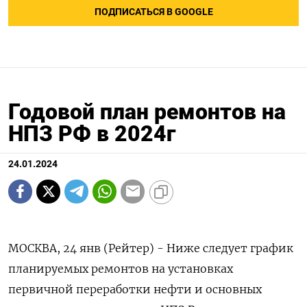
ПОДПИСАТЬСЯ В GOOGLE
Годовой план ремонтов на
НПЗ РФ в 2024г
24.01.2024
МОСКВА, 24 янв (Рейтер) - Ниже следует график планируемых ремонтов на установках первичной переработки нефти и основных вторичных установках на НПЗ России в январе-декабре 2024 года, по данным источников в отрасли. НПЗ Установка Процесс Мощность, Дата Дата ввода в янв фев мар апр май июн июл авг сен окт ноя дек тыс. остановки работу т/сут ПЕРВИЧНЫЕ ПРОЦЕССЫ Планируемые в январе Марийский НПЗ АТ-1 Первичная переработка 1,76 01.01.2024 31.12.2024 54,6 51,0 54,6 52,8 54,6 52,8 54,6 54,6 52,8 54,6 52,8 54,6 Рязанская НПК АВТ-1 Первичная переработка 5,64 01.01.2024 27.05.2024 174,8 163,6 174,8 169,2 152,3 Сызранский НПЗ АВТ-5 Первичная переработка 7,13 01.01.2024 29.05.2024 221,0 206,8 221,0 213,9 206,8 Планируемые в феврале Новошахтинский ЗНП АВТ-2,5-2 Первичная переработка 7,14 01.02.2024 26.02.2024 185,6 Ильский НПЗ АТ-1 Первичная переработка 0,34 26.02.2024 10.03.2024 1,4 3,4 Планируемые в марте ВолгоградНП АВТ-3 Первичная переработка 4,34 01.03.2024 30.03.2024 130,2 Московский НПЗ АВТ-6 Первичная переработка 20,00 16.03.2024 18.04.2024 320,0 360,0 Туапсинский НПЗ АВТ-12 Первичная переработка 34,29 26.03.2024 20.05.2024 205,7 1.028,7 685,8 Планируемые в апреле Омский НПЗ АВТ-8 Первичная переработка 10,11 01.04.2024 26.04.2024 262,9 ОрскНОС АВТ-3 Первичная переработка 5,11 01.04.2024 20.04.2024 102,2 ОрскНОС АТ-5 Первичная переработка 2,89 01.04.2024 20.04.2024 57,8 ЯрославНОС АТ-4 Первичная переработка 11,43 20.04.2024 16.05.2024 125,7 182,9 Антипинский НПЗ АТ-2 Первичная переработка 9,43 21.04.2024 12.05.2024 94,3 113,2 Антипинский НПЗ АТ-3 Первичная переработка 14,29 21.04.2024 12.05.2024 142,9 171,5 Антипинский НПЗ АТ-1 Первичная переработка 2,25 21.04.2024 05.05.2024 22,5 11,3 Марийский НПЗ АТ-2 Первичная переработка 2,57 22.04.2024 10.05.2024 23,1 25,7 ВолгоградНП АВТ-6 Первичная переработка 14,57 25.04.2024 03.06.2024 87,4 451,7 43,7 Планируемые в мае Уфанефтехим АВТ-2 Первичная переработка 4,29 01.05.2024 17.06.2024 133,0 72,9 Астраханский ГПЗ У-1.731 блок АТ Первичная переработка 8,34 10.05.2024 07.09.2024 183,5 250,2 258,5 258,5 58,4 Комсомольский НПЗ АВТ-2 Первичная переработка 6,54 10.05.2024 10.06.2024 143,9 65,4 Планируемые в июне Ново-Уфимский НПЗ АВТм-1 Первичная переработка 5,65 01.06.2024 28.07.2024 169,5 158,2 КиришиНОС АВТ-2 Первичная переработка 8,00 05.06.2024 24.07.2024 208,0 192,0 Планируемые в июле НОВАТЭК Усть-Луга УПГК-1 Первичная переработка 8,57 06.07.2024 20.07.2024 128,6 Сургутский ЗСК УМТ Первичная переработка 11,43 10.07.2024 21.07.2024 137,2