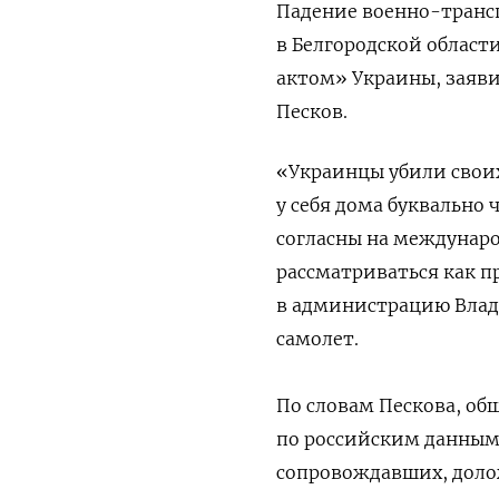
Падение военно-транс
в Белгородской област
актом» Украины, заяви
Песков.
«Украинцы убили своих
у себя дома буквально 
согласны на междунаро
рассматриваться как п
в администрацию Влади
самолет.
По словам Пескова, об
по российским данным,
сопровождавших, доло