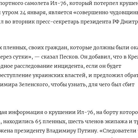
портного самолета Ил-76, который потерпел круше
и утром 24 января, является «совершенно чудовщи
л во вторник пресс-секретарь президента РФ Дмит
 пленных, своих граждан, которые должны были ок
через сутки», — сказал Песков. Он добавил, что в Кр
дное расследование инцидента, если он будет
реступление украинских властей, и предложил обра
мира Зеленского, чтобы узнать, для чего был сбит
щая информация о крушении Ил-76, на борту которо
 находились 65 пленных, шесть членов экипажа и т
жена президенту Владимиру Путину. «Следователи 