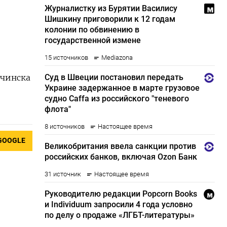
учинска
GOOGLE