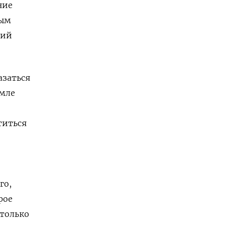
ние
ным
рий
азаться
емле
титься
го,
рое
только