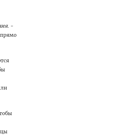
ия. -
 прямо
ются
бы
млн
чтобы
ицы