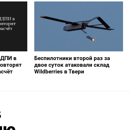
НДПИ в
Беспилотники второй раз за
повторят
двое суток атаковали склад
асчёт
Wildberries в Твери
в
лю