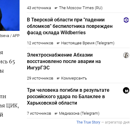
tseva / AFP
ля
ись 65
ты
млн
ая ЦИК,
ий