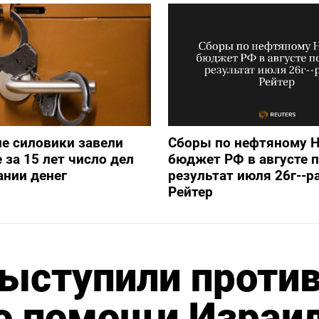
е силовики завели
Сборы по нефтяному 
 за 15 лет число дел
бюджет РФ в августе 
нии денег
результат июля 26г--р
Рейтер
ыступили проти
 о помощи Израи