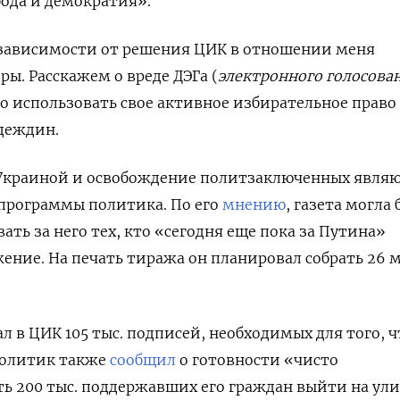
бода и демократия».
зависимости от решения ЦИК в отношении меня
ы. Расскажем о вреде ДЭГа (
электронного голосован
но использовать свое активное избирательное право
деждин.
Украиной и освобождение политзаключенных явля
программы политика.
По его
мнению
, газета могла 
ать за него тех, кто «сегодня еще пока за Путина»
ние. На печать тиража он планировал собрать
26 
л в ЦИК 105 тыс. подписей, необходимых для того, 
Политик также
сообщил
о готовности «чисто
ь 200 тыс. поддержавших его граждан выйти на ул