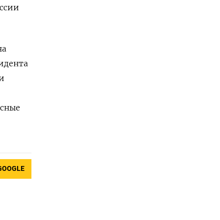
иссии
на
идента
и
асные
GOOGLE