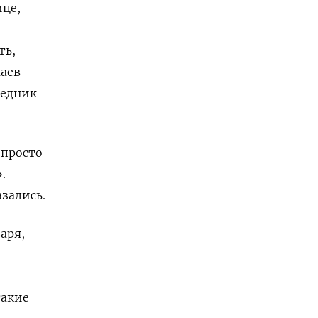
ице,
ть,
чаев
седник
 просто
.
зались.
аря,
такие