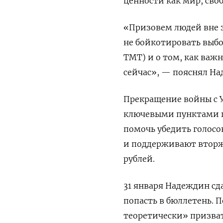
ценности как мир, сво
«Призовем людей вне 
не бойкотировать выбор
TMT) и о том, как важ
сейчас
», — пояснял На
Прекращение войны с 
ключевыми пунктами 
помочь убедить голосов
и поддерживают вторже
рублей.
31 января Надеждин сда
попасть в бюллетень. 
теоретически» призват