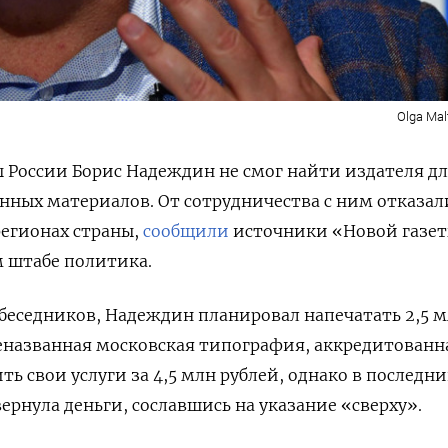
Olga Mal
 России Борис Надеждин не смог найти издателя д
нных материалов. От сотрудничества с ним отказал
регионах страны,
сообщили
источники
«Новой газе
 штабе политика.
обеседников, Надеждин планировал напечатать 2,5 
еназванная московская типография, аккредитованн
ть свои услуги за 4,5 млн рублей, однако в последн
ернула деньги, сославшись на указание «сверху».