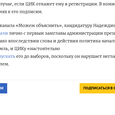
 случае, если ЦИК откажет ему в регистрации. В ком
иях к его подписям.
 канала «Можем объяснить», кандидатуру Надежди
вали
лично с первым замглавы администрации през
ако впоследствии слова и действия политика начал
мль, и ЦИКу «настоятельно
пускать
его до выборов, поскольку он нарушает негл
лем.
АМ
ПОДПИСАТЬСЯ В 