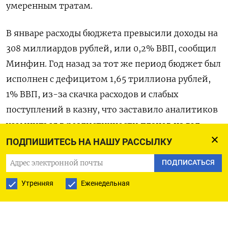
умеренным тратам.
В январе расходы бюджета превысили доходы на
308 миллиардов рублей, или 0,2% ВВП, сообщил
Минфин. Год назад за тот же период бюджет был
исполнен с дефицитом 1,65 триллиона рублей,
1% ВВП, из-за скачка расходов и слабых
поступлений в казну, что заставило аналитиков
усомниться в реалистичности планов на год.
ПОДПИШИТЕСЬ НА НАШУ РАССЫЛКУ
По данным Минфина, доходы в январе
ПОДПИСАТЬСЯ
увеличились на 76,6% год к году до 2,4
триллиона рублей. Ненефтегазовые доходы
Утренняя
Еженедельная
подскочили на 84,8% до 1,7 триллиона рублей, в
том числе благодаря разовым факторам.