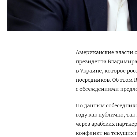
Американские власти 
президента Владимира
в Украине, которое ро
посредников. Об этом 
с обсуждениями предл
По данным собеседнико
году как публично, так
через арабских партне
конфликт на текущих п