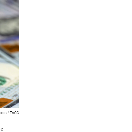
лков / ТАСС
ее