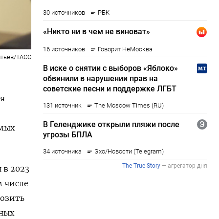
тьев/ТАСС
ня
омых
 в 2023
м числе
розить
нных