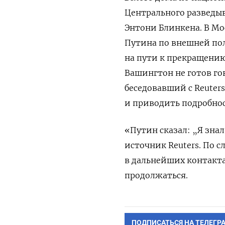
Центрального разведыв
Энтони Блинкена. В Мо
Путина по внешней по
на пути к прекращению 
Вашингтон не готов го
беседовавший с Reuters
и приводить подробнос
«Путин сказал: „Я зна
источник Reuters.
По с
в дальнейших контакта
продолжаться.
ПОДПИСАТЬСЯ НА ТЕЛЕГР