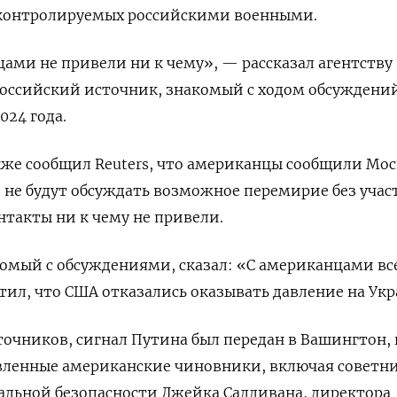
контролируемых российскими военными.
ами не привели ни к чему», — рассказал агентству 
оссийский источник, знакомый с ходом обсуждени
024 года.
же сообщил Reuters, что американцы сообщили Мос
о не будут обсуждать возможное перемирие без учас
нтакты ни к чему не привели.
омый с обсуждениями, сказал: «С американцами вс
тил, что США отказались оказывать давление на Укр
точников, сигнал Путина был передан в Вашингтон, 
вленные американские чиновники, включая советн
альной безопасности Джейка Салливана, директора