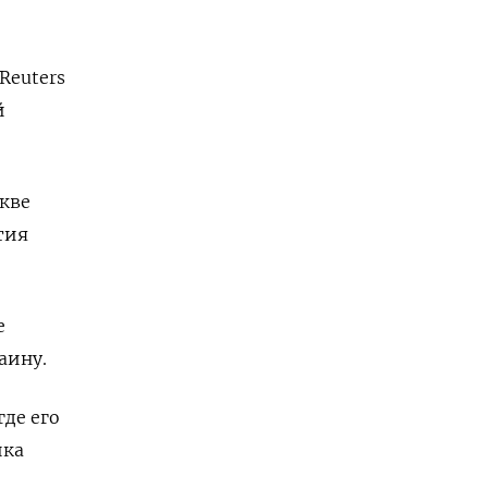
Reuters
й
кве
тия
е
аину.
где его
ика