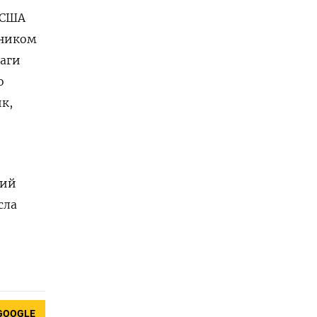
 США
тником
аги
о
к,
кий
сла
GOOGLE