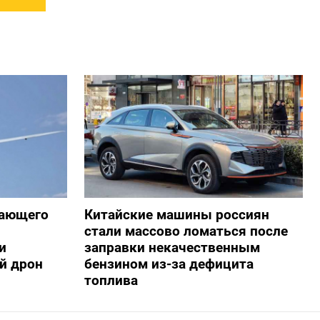
жающего
Китайские машины россиян
стали массово ломаться после
и
заправки некачественным
й дрон
бензином из-за дефицита
топлива