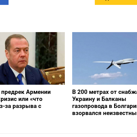
 предрек Армении
В 200 метрах от снаб
ризис или «что
Украину и Балканы
з-за разрыва с
газопровода в Болгари
взорвался неизвестны