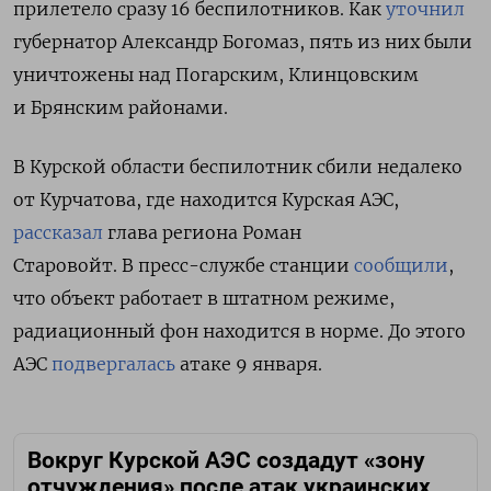
прилетело сразу 16 беспилотников. Как
уточнил
губернатор Александр Богомаз, п
ять из них были
уничтожены над Погарским, Клинцовским
и Брянским районами.
В Курской области беспилотник сбили недалеко
от Курчатова, где находится Курская АЭС,
рассказал
глава региона Роман
Старовойт.
В пресс-службе станции
сообщили
,
что объект работает в штатном режиме,
радиационный фон находится в норме.
До этого
АЭС
подвергалась
атаке 9 января.
Вокруг Курской АЭС создадут «зону
отчуждения» после атак украинских