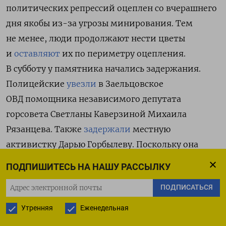
политических репрессий оцеплен со вчерашнего
дня якобы из-за угрозы минирования. Тем
не менее, люди продолжают нести цветы
и
оставляют
их по периметру оцепления.
В субботу у памятника начались задержания.
Полицейские
увезли
в Заельцовское
ОВД
помощника независимого депутата
горсовета Светланы Каверзиной Михаила
Рязанцева. Также
задержали
местную
активистку Дарью Горбылеву. Поскольку она
громко говорила, полицейские решили, что она
ПОДПИШИТЕСЬ НА НАШУ РАССЫЛКУ
выкрикивает лозунги. Дома у Горбылевой
ПОДПИСАТЬСЯ
остался грудной ребенок.
Утренняя
Еженедельная
Кроме того, стихийные мемориалы исчезли