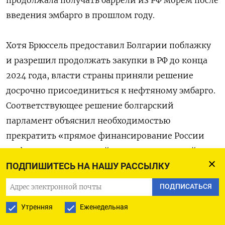
введения эмбарго в прошлом году.
Хотя Брюссель предоставил Болгарии поблажку
и разрешил продолжать закупки в РФ до конца
2024 года, власти страны приняли решение
досрочно присоединиться к нефтяному эмбарго.
Соответствующее решение болгарский
парламент объяснил необходимостью
прекратить «прямое финансирование России
на фоне продолжающейся геополитической
напряженности».
ПОДПИШИТЕСЬ НА НАШУ РАССЫЛКУ
ПОДПИСАТЬСЯ
В конце 2023 года Болгария закупала ежедневно
Утренняя
Еженедельная
до 200 тысяч баррелей нефти из России, снабжая